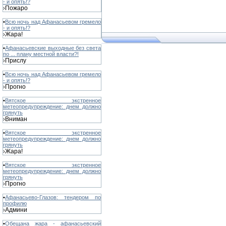
- и опять!?
Пожаро
›
•
Всю ночь над Афанасьевом гремело
- и опять!?
Жара!
›
•
Афанасьевские выходные без света
по ... плану местной власти?!
Прислу
›
•
Всю ночь над Афанасьевом гремело
- и опять!?
Прогно
›
•
Вятское экстренное
метеопредупреждение: днем должно
грянуть
Вниман
›
•
Вятское экстренное
метеопредупреждение: днем должно
грянуть
Жара!
›
•
Вятское экстренное
метеопредупреждение: днем должно
грянуть
Прогно
›
•
Афанасьево-Глазов: тендером по
профилю
Админи
›
•
Обещана жара - афанасьевский