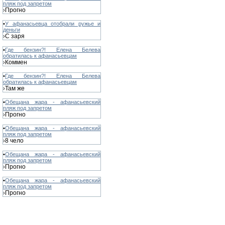
пляж под запретом
Прогно
›
•
У афанасьевца отобрали ружье и
деньги
С заря
›
•
Где бензин?! Елена Белева
обратилась к афанасьевцам
Коммен
›
•
Где бензин?! Елена Белева
обратилась к афанасьевцам
Там же
›
•
Обещана жара - афанасьевский
пляж под запретом
Прогно
›
•
Обещана жара - афанасьевский
пляж под запретом
8 чело
›
•
Обещана жара - афанасьевский
пляж под запретом
Прогно
›
•
Обещана жара - афанасьевский
пляж под запретом
Прогно
›