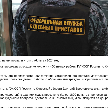
лнения подвели итоги работы за 2024 год.
на прошедшем заседание коллегии «Об итогах работы ГУФССП России по Киро
тельного производства, обеспечения установленного порядка деятельнос
щества, розыска детей, работы с обращениями граждан и юридических ли
дитель ГУФССП России по Кировской области Дмитрий Бровченко озвучил ци
 происшествий в зданиях судов, пресечено более 1800 попыток проносов з
ков судебного процесса. Доставлено 3,5 тысячи лиц, уклоняющихся от добро
ных производств сумма за год стала рекордной за всю историю деятельнос