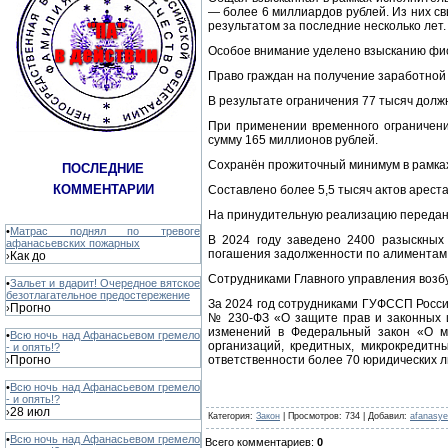
— более 6 миллиардов рублей. Из них 
результатом за последние несколько лет.
Особое внимание уделено взысканию фис
Право граждан на получение заработной 
В результате ограничения 77 тысяч долж
При применении временного ограничен
сумму 165 миллионов рублей.
Сохранён прожиточный минимум в рамках
ПОСЛЕДНИЕ
КОММЕНТАРИИ
Составлено более 5,5 тысяч актов арест
На принудительную реализацию передано
•
Матрас поднял по тревоге
В 2024 году заведено 2400 разыскных
афанасьевских пожарных
погашения задолженности по алиментам 
Как до
›
Сотрудниками Главного управления возб
•
Зальет и вдарит! Очередное вятское
безотлагательное предостережение
За 2024 год сотрудниками ГУФССП Росси
Прогно
›
№ 230-ФЗ «О защите прав и законных и
изменений в Федеральный закон «О м
•
Всю ночь над Афанасьевом гремело
организаций, кредитных, микрокредит
- и опять!?
Прогно
ответственности более 70 юридических л
›
•
Всю ночь над Афанасьевом гремело
- и опять!?
28 июл
›
Категория
:
Закон
|
Просмотров
: 734 |
Добавил
:
afanasy
•
Всю ночь над Афанасьевом гремело
Всего комментариев
:
0