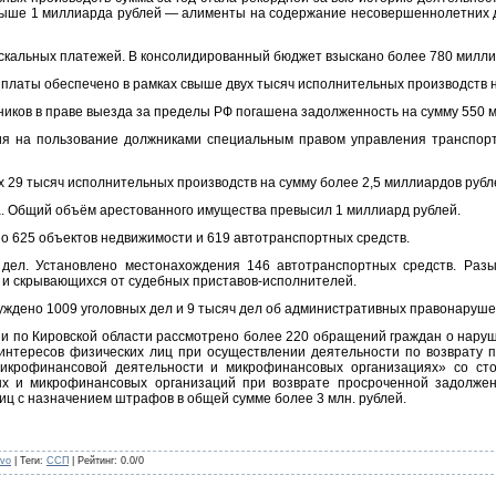
свыше 1 миллиарда рублей — алименты на содержание несовершеннолетних д
кальных платежей. В консолидированный бюджет взыскано более 780 милли
платы обеспечено в рамках свыше двух тысяч исполнительных производств н
ников в праве выезда за пределы РФ погашена задолженность на сумму 550 
ия на пользование должниками специальным правом управления транспорт
 29 тысяч исполнительных производств на сумму более 2,5 миллиардов рубл
а. Общий объём арестованного имущества превысил 1 миллиард рублей.
 625 объектов недвижимости и 619 автотранспортных средств.
 дел. Установлено местонахождения 146 автотранспортных средств. Разы
и скрывающихся от судебных приставов-исполнителей.
уждено 1009 уголовных дел и 9 тысяч дел об административных правонаруше
и по Кировской области рассмотрено более 220 обращений граждан о наруш
нтересов физических лиц при осуществлении деятельности по возврату 
икрофинансовой деятельности и микрофинансовых организациях» со сто
ных и микрофинансовых организаций при возврате просроченной задолжен
иц с назначением штрафов в общей сумме более 3 млн. рублей.
evo
|
Теги
:
ССП
|
Рейтинг
:
0.0
/
0