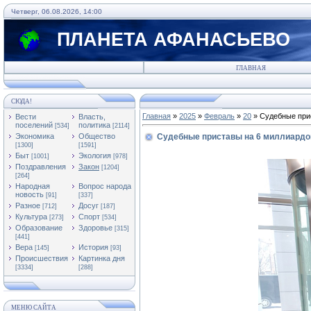
Четверг, 06.08.2026, 14:00
ПЛАНЕТА АФАНАСЬЕВО
ГЛАВНАЯ
СЮДА!
Главная
»
2025
»
Февраль
»
20
» Судебные при
Вести
Власть,
поселений
политика
[534]
[2114]
Экономика
Общество
Судебные приставы на 6 миллиардо
[1300]
[1591]
Быт
Экология
[1001]
[978]
Поздравления
Закон
[1204]
[264]
Народная
Вопрос народа
новость
[91]
[337]
Разное
Досуг
[712]
[187]
Культура
Спорт
[273]
[534]
Образование
Здоровье
[315]
[441]
Вера
История
[145]
[93]
Происшествия
Картинка дня
[3334]
[288]
МЕНЮ САЙТА