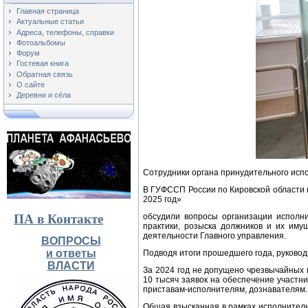
Главная страница
Актуальные статьи
Адреса, телефоны, справки
Фотоальбомы
Форум
Гостевая книга
Обратная связь
О сайте
Деревни и сёла
Сотрудники органа принудительного испо
В ГУФССП России по Кировской области 
2025 год»
ПА в Контакте
обсудили вопросы организации исполни
практики, розыска должников и их иму
деятельности Главного управления.
ВОПРОСЫ
и ответы
Подводя итоги прошедшего года, руково
ВЛАСТИ
За 2024 год не допущено чрезвычайных
10 тысяч заявок на обеспечение участни
приставам-исполнителям, дознавателям.
Общая взысканная в рамках исполнитель