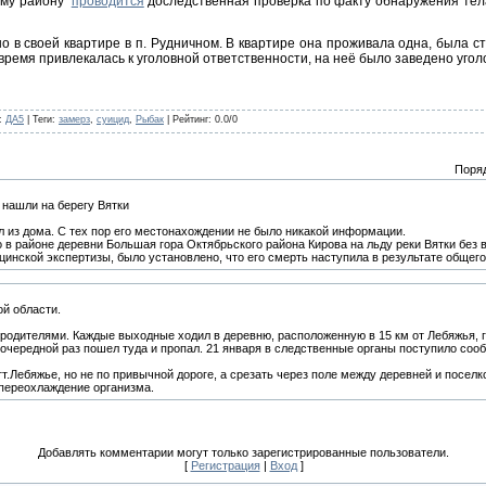
ому району
проводится
доследственная проверка по факту обнаружения тел
 в своей квартире в п. Рудничном. В квартире она проживала одна, была сту
ремя привлекалась к уголовной ответственности, на неё было заведено уголо
:
ДА5
|
Теги
:
замерз
,
суицид
,
Рыбак
|
Рейтинг
:
0.0
/
0
Поря
 нашли на берегу Вятки
л из дома. С тех пор его местонахождении не было никакой информации.
 в районе деревни Большая гора Октябрьского района Кирова на льду реки Вятки без
цинской экспертизы, было установлено, что его смерть наступила в результате общег
ой области.
родителями. Каждые выходные ходил в деревню, расположенную в 15 км от Лебяжья, г
очередной раз пошел туда и пропал. 21 января в следственные органы поступило сооб
гт.Лебяжье, но не по привычной дороге, а срезать через поле между деревней и посел
переохлаждение организма.
Добавлять комментарии могут только зарегистрированные пользователи.
[
Регистрация
|
Вход
]