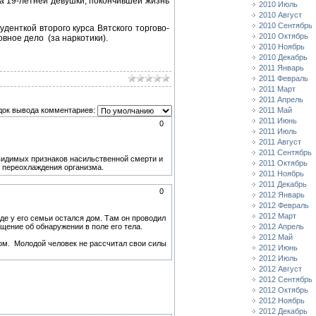
а 19-летней девушки, покончившей жизнь
2010 Июль
2010 Август
2010 Сентябрь
денткой второго курса Вятского торгово-
2010 Октябрь
вное дело (за наркотики).
2010 Ноябрь
2010 Декабрь
2011 Январь
2011 Февраль
2011 Март
2011 Апрель
док вывода комментариев:
2011 Май
2011 Июнь
0
2011 Июль
2011 Август
2011 Сентябрь
 видимых признаков насильственной смерти и
2011 Октябрь
о переохлаждения организма.
2011 Ноябрь
2011 Декабрь
0
2012 Январь
2012 Февраль
2012 Март
де у его семьи остался дом. Там он проводил
щение об обнаружении в поле его тела.
2012 Апрель
2012 Май
ком. Молодой человек не рассчитал свои силы
2012 Июнь
2012 Июль
2012 Август
2012 Сентябрь
2012 Октябрь
2012 Ноябрь
2012 Декабрь