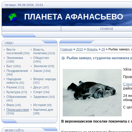
Четверг, 06.08.2026, 13:01
ПЛАНЕТА АФАНАСЬЕВО
ГЛАВНАЯ
СЮДА!
Главная
»
2015
»
Январь
»
29
» Рыбак замерз, с
Вести
Власть,
поселений
политика
[534]
[2114]
Экономика
Общество
Рыбак замерз, студентка наложила ру
[1300]
[1591]
Быт
Экология
[1001]
[978]
Уйти 
Поздравления
Закон
[1204]
[264]
Пров
Народная
Вопрос народа
новость
[91]
[337]
След
Разное
Досуг
[712]
[187]
райо
Культура
Спорт
[273]
[534]
24 я
Образование
Здоровье
[315]
обна
[441]
Вера
История
[145]
[93]
С це
Происшествия
Картинка дня
[3334]
[288]
В верхнекамском поселке покончила с 
МЕНЮ САЙТА