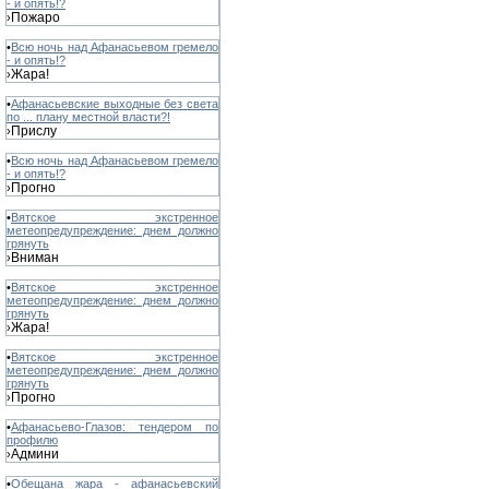
- и опять!?
Пожаро
›
•
Всю ночь над Афанасьевом гремело
- и опять!?
Жара!
›
•
Афанасьевские выходные без света
по ... плану местной власти?!
Прислу
›
•
Всю ночь над Афанасьевом гремело
- и опять!?
Прогно
›
•
Вятское экстренное
метеопредупреждение: днем должно
грянуть
Вниман
›
•
Вятское экстренное
метеопредупреждение: днем должно
грянуть
Жара!
›
•
Вятское экстренное
метеопредупреждение: днем должно
грянуть
Прогно
›
•
Афанасьево-Глазов: тендером по
профилю
Админи
›
•
Обещана жара - афанасьевский