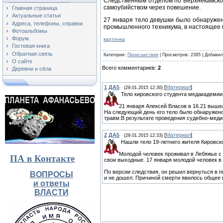
Следственным отделом по Верхнекамск
самоубийством через повешение.
Главная страница
Актуальные статьи
27 января тело девушки было обнаружено
Адреса, телефоны, справки
промышленного техникума, в настоящее в
Фотоальбомы
Форум
картинка
Гостевая книга
Обратная связь
Категория
:
Происшествия
|
Просмотров
: 2395 |
Добавил
О сайте
Всего комментариев
:
2
Деревни и сёла
1
ДА5
[
Материал
]
(29.01.2015 12:30)
Тело кировского студента медакадемии
21 января Алексей Власов в 16.21 выше
На следующий день его тело было обнаружено
травм.В результате проведения судебно-меди
2
ДА5
[
Материал
]
(29.01.2015 12:33)
Нашли тело 19-летнего жителя Кировск
Молодой человек проживал в Лебяжье с 
ПА в Контакте
свои выходные. 17 января молодой человек в 
По версии следствия, он решил вернуться в п
ВОПРОСЫ
и не дошел. Причиной смерти явилось общее 
и ответы
ВЛАСТИ