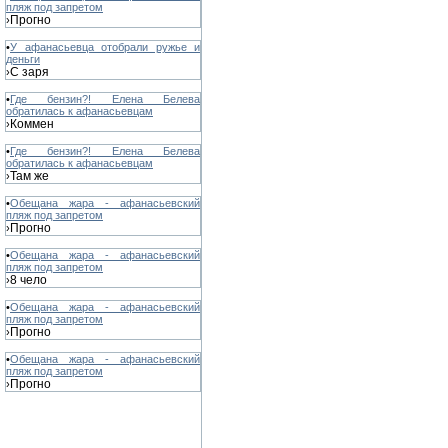
пляж под запретом
Прогно
›
•
У афанасьевца отобрали ружье и
деньги
С заря
›
•
Где бензин?! Елена Белева
обратилась к афанасьевцам
Коммен
›
•
Где бензин?! Елена Белева
обратилась к афанасьевцам
Там же
›
•
Обещана жара - афанасьевский
пляж под запретом
Прогно
›
•
Обещана жара - афанасьевский
пляж под запретом
8 чело
›
•
Обещана жара - афанасьевский
пляж под запретом
Прогно
›
•
Обещана жара - афанасьевский
пляж под запретом
Прогно
›