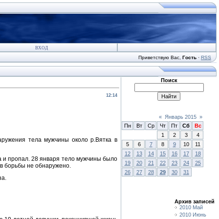
ВХОД
Приветствую Вас
,
Гость
·
RSS
Поиск
12:14
«
Январь 2015
»
Пн
Вт
Ср
Чт
Пт
Сб
Вс
1
2
3
4
ружения тела мужчины около р.Вятка в
5
6
7
8
9
10
11
12
13
14
15
16
17
18
а и пропал. 28 января тело мужчины было
19
20
21
22
23
24
25
ов борьбы не обнаружено.
26
27
28
29
30
31
за.
Архив записей
2010 Май
2010 Июнь