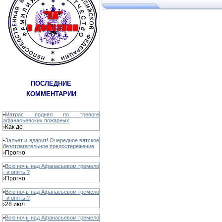
ПОСЛЕДНИЕ
КОММЕНТАРИИ
•
Матрас поднял по тревоге
афанасьевских пожарных
Как до
›
•
Зальет и вдарит! Очередное вятское
безотлагательное предостережение
Прогно
›
•
Всю ночь над Афанасьевом гремело
- и опять!?
Прогно
›
•
Всю ночь над Афанасьевом гремело
- и опять!?
28 июл
›
•
Всю ночь над Афанасьевом гремело