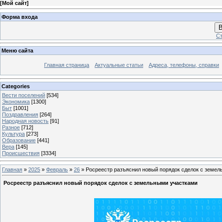
[
Мой сайт
]
Форма входа
В
Ст
Меню сайта
Главная страница
Актуальные статьи
Адреса, телефоны, справки
Categories
Вести поселений
[534]
Экономика
[1300]
Быт
[1001]
Поздравления
[264]
Народная новость
[91]
Разное
[712]
Культура
[273]
Образование
[441]
Вера
[145]
Происшествия
[3334]
Главная
»
2025
»
Февраль
»
26
» Росреестр разъяснил новый порядок сделок с земе
Росреестр разъяснил новый порядок сделок с земельными участками