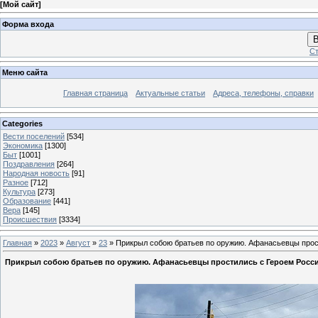
[
Мой сайт
]
Форма входа
В
Ст
Меню сайта
Главная страница
Актуальные статьи
Адреса, телефоны, справки
Categories
Вести поселений
[534]
Экономика
[1300]
Быт
[1001]
Поздравления
[264]
Народная новость
[91]
Разное
[712]
Культура
[273]
Образование
[441]
Вера
[145]
Происшествия
[3334]
Главная
»
2023
»
Август
»
23
» Прикрыл собою братьев по оружию. Афанасьевцы прос
Прикрыл собою братьев по оружию. Афанасьевцы простились с Героем Росс