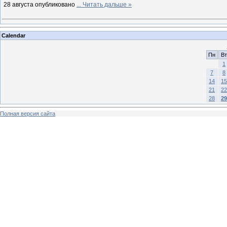
28 августа опубликовано
...
Читать дальше »
Calendar
Пн
Вт
1
7
8
14
15
21
22
28
29
Полная версия сайта