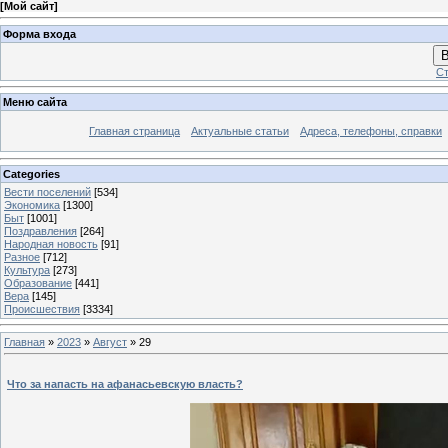
[
Мой сайт
]
Форма входа
В
Ст
Меню сайта
Главная страница
Актуальные статьи
Адреса, телефоны, справки
Categories
Вести поселений
[534]
Экономика
[1300]
Быт
[1001]
Поздравления
[264]
Народная новость
[91]
Разное
[712]
Культура
[273]
Образование
[441]
Вера
[145]
Происшествия
[3334]
Главная
»
2023
»
Август
»
29
Что за напасть на афанасьевскую власть?