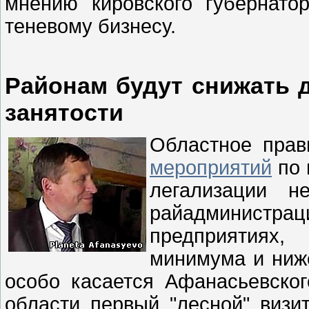
мнению кировского губернато
теневому бизнесу.
Районам будут снижать 
занятости
Областное прав
мероприятий
по 
легализации н
райадминистр
предприятиях,
минимума и ниже
особо касается Афанасьевског
области первый "лесной" визи