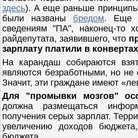
здесь
). А еще раньше принцип
были названы
бредом
. Еще 
сведениям "ПА", наконец-то 
райдепутата, заявившего, что
п
зарплату платили в конверта
На карандаш собираются взят
являются безработными, но не с
Значит, эти граждане имеют «л
Для "промывки мозгов" ос
должна размещаться информ
получения серых зарплат. Терр
увеличению доходов бюджета,
бюджета.