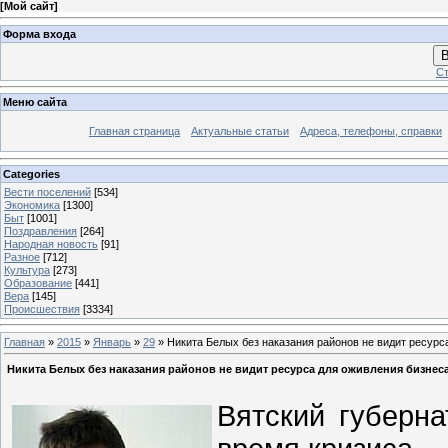
[
Мой сайт
]
Форма входа
В
Ст
Меню сайта
Главная страница
Актуальные статьи
Адреса, телефоны, справки
Categories
Вести поселений
[534]
Экономика
[1300]
Быт
[1001]
Поздравления
[264]
Народная новость
[91]
Разное
[712]
Культура
[273]
Образование
[441]
Вера
[145]
Происшествия
[3334]
Главная
»
2015
»
Январь
»
29
» Никита Белых без наказания районов не видит ресурс
Никита Белых без наказания районов не видит ресурса для оживления бизнес
Вятский губерн