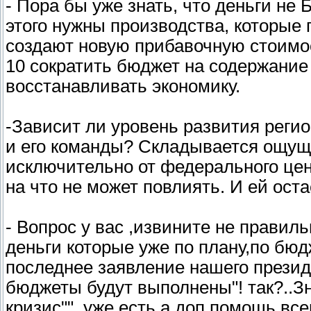
- Пора бы уже знать, что деньги 
этого нужны производства, которы
создают новую прибавочную стоимост
10 сократить бюджет на содержание 
восстанавливать экономику.
-Зависит ли уровень развития реги
и его команды? Складывается ощуще
исключительно от федерального цент
на что не может повлиять. И ей остае
- Вопрос у вас ,извините не правил
деньги которые уже по плану,по бю
последнее заявление нашего презид
бюджеты будут выполнены"! так?..З
кризис""..уже есть,а доп,помощь всегд