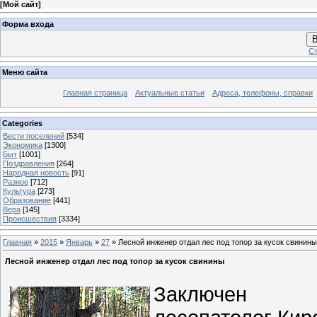
[
Мой сайт
]
Форма входа
В
Ст
Меню сайта
Главная страница
Актуальные статьи
Адреса, телефоны, справки
Categories
Вести поселений
[534]
Экономика
[1300]
Быт
[1001]
Поздравления
[264]
Народная новость
[91]
Разное
[712]
Культура
[273]
Образование
[441]
Вера
[145]
Происшествия
[3334]
Главная
»
2015
»
Январь
»
27
» Лесной инженер отдал лес под топор за кусок свинины
Лесной инженер отдал лес под топор за кусок свинины
Заключен