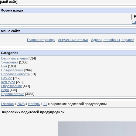
[
Мой сайт
]
Форма входа
В
Ст
Меню сайта
Главная страница
Актуальные статьи
Адреса, телефоны, справки
Categories
Вести поселений
[534]
Экономика
[1300]
Быт
[1001]
Поздравления
[264]
Народная новость
[91]
Разное
[712]
Культура
[273]
Образование
[441]
Вера
[145]
Происшествия
[3334]
Главная
»
2023
»
Ноябрь
»
21
» Кировских водителей предупредили
Кировских водителей предупредили