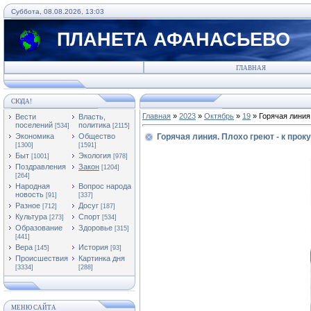
Суббота, 08.08.2026, 13:03
ПЛАНЕТА АФАНАСЬЕВО
ГЛАВНАЯ
СЮДА!
Главная
»
2023
»
Октябрь
»
19
» Горячая линия.
Вести
Власть,
поселений
политика
[534]
[2115]
Экономика
Общество
Горячая линия. Плохо греют - к прок
[1300]
[1591]
Быт
Экология
[1001]
[978]
Поздравления
Закон
[1204]
[264]
Народная
Вопрос народа
новость
[91]
[337]
Разное
Досуг
[712]
[187]
Культура
Спорт
[273]
[534]
Образование
Здоровье
[315]
[441]
Вера
История
[145]
[93]
Происшествия
Картинка дня
[3334]
[288]
МЕНЮ САЙТА