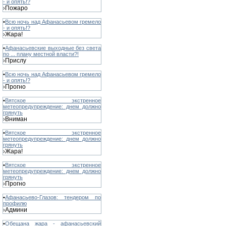
- и опять!?
Пожаро
›
•
Всю ночь над Афанасьевом гремело
- и опять!?
Жара!
›
•
Афанасьевские выходные без света
по ... плану местной власти?!
Прислу
›
•
Всю ночь над Афанасьевом гремело
- и опять!?
Прогно
›
•
Вятское экстренное
метеопредупреждение: днем должно
грянуть
Вниман
›
•
Вятское экстренное
метеопредупреждение: днем должно
грянуть
Жара!
›
•
Вятское экстренное
метеопредупреждение: днем должно
грянуть
Прогно
›
•
Афанасьево-Глазов: тендером по
профилю
Админи
›
•
Обещана жара - афанасьевский