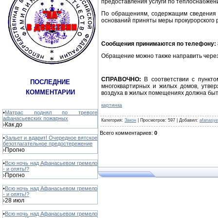
предоставления услуги по теплоснабжени
По обращениям, содержащим сведения о
оснований приняты меры прокурорского 
Сообщения принимаются по телефону: 8
Обращение можно также направить чере
СПРАВОЧНО:
В соответствии с пункт
ПОСЛЕДНИЕ
многоквартирных и жилых домов, утве
КОММЕНТАРИИ
воздуха в жилых помещениях должна бы
картинка
•
Матрас поднял по тревоге
афанасьевских пожарных
Категория
:
Закон
|
Просмотров
: 597 |
Добавил
:
afanasy
Как до
›
Всего комментариев
:
0
•
Зальет и вдарит! Очередное вятское
безотлагательное предостережение
Прогно
›
•
Всю ночь над Афанасьевом гремело
- и опять!?
Прогно
›
•
Всю ночь над Афанасьевом гремело
- и опять!?
28 июл
›
•
Всю ночь над Афанасьевом гремело