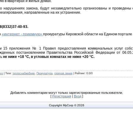
ю в квартирах и жилых домах.
 нарушениях закона, будут незамедлительно организованы и проведены 
реагирования, направленные на их устранение.
(8332)37-40-93.
з
«интернет - приемную»
прокуратуры Кировской области на Едином портале
ом 15 приложения № 1 Правил предоставления коммунальных услуг соб
ржденных постановлением Правительства Российской Федерации от 06.05
ть
не ниже +18 °C, в угловых комнатах не ниже +20 °C.
evo
|
Теги
:
теплоснабже6ние
,
Прокуратура
,
горячая линия
|
Рейтинг
:
0.0
/
0
Добавлять комментарии могут только зарегистрированные пользователи.
[
Регистрация
|
Вход
]
Copyright MyCorp © 2026