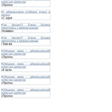
пляж под запретом
Прогно
›
•
У афанасьевца отобрали ружье и
деньги
С заря
›
•
Где бензин?! Елена Белева
обратилась к афанасьевцам
Коммен
›
•
Где бензин?! Елена Белева
обратилась к афанасьевцам
Там же
›
•
Обещана жара - афанасьевский
пляж под запретом
Прогно
›
•
Обещана жара - афанасьевский
пляж под запретом
8 чело
›
•
Обещана жара - афанасьевский
пляж под запретом
Прогно
›
•
Обещана жара - афанасьевский
пляж под запретом
Прогно
›