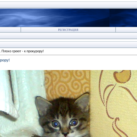
РЕГИСТРАЦИЯ
 Плохо греют - к прокурору!
урору!