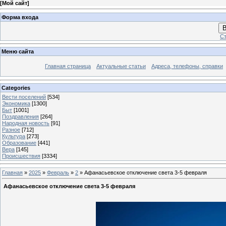
[
Мой сайт
]
Форма входа
В
Ст
Меню сайта
Главная страница
Актуальные статьи
Адреса, телефоны, справки
Categories
Вести поселений
[534]
Экономика
[1300]
Быт
[1001]
Поздравления
[264]
Народная новость
[91]
Разное
[712]
Культура
[273]
Образование
[441]
Вера
[145]
Происшествия
[3334]
Главная
»
2025
»
Февраль
»
2
» Афанасьевское отключение света 3-5 февраля
Афанасьевское отключение света 3-5 февраля