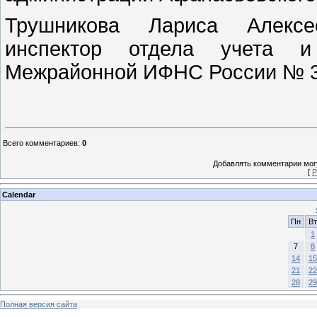
Трушникова Лариса Алексее
инспектор отдела учета и
Межрайонной ИФНС России № 3 п
Всего комментариев
:
0
Добавлять комментарии могу
[
Р
Calendar
Пн
Вт
1
7
8
14
15
21
22
28
29
Полная версия сайта