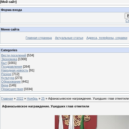
[
Мой сайт
]
Форма входа
В
Ст
Меню сайта
Главная страница
Актуальные статьи
Адреса, телефоны, справки
Categories
Вести поселений
[534]
Экономика
[1300]
Быт
[1001]
Поздравления
[264]
Народная новость
[91]
Разное
[712]
Культура
[273]
Образование
[441]
Вера
[145]
Происшествия
[3334]
Главная
»
2022
»
Ноябрь
»
25
» Афанасьевское награждение. Ушедших глав отметили
Афанасьевское награждение. Ушедших глав отметили