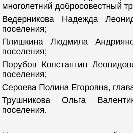
многолетний добросовестный т
Ведерникова Надежда Леонид
поселения;
Плишкина Людмила Андриянов
поселения;
Порубов Константин Леонидови
поселения;
Сероева Полина Егоровна, глава
Трушникова Ольга Валентин
поселения.