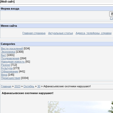
[
Мой сайт
]
Форма входа
В
Ст
Меню сайта
Главная страница
Актуальные статьи
Адреса, телефоны, справки
Categories
Вести поселений
[534]
Экономика
[1300]
Быт
[1001]
Поздравления
[264]
Народная новость
[91]
Разное
[712]
Культура
[273]
Образование
[441]
Вера
[145]
Происшествия
[3334]
Главная
»
2023
»
Октябрь
»
30
» Афанасьевские охотники нарушают!
Афанасьевские охотники нарушают!