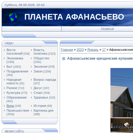
Суббота, 08.08.2026, 20:43
ПЛАНЕТА АФАНАСЬЕВО
ГЛАВНАЯ
СЮДА!
Главная
»
2023
»
Январь
»
17
» Афанасьевские 
Вести
Власть,
поселений
политика
[534]
[2115]
Экономика
Общество
Афанасьевские крещенские купания.
[1300]
[1591]
Быт
Экология
[1001]
[978]
Поздравления
Закон
[1204]
[264]
Народная
Вопрос народа
новость
[91]
[337]
Разное
Досуг
[712]
[187]
Культура
Спорт
[273]
[534]
Образование
Здоровье
[315]
[441]
Вера
История
[145]
[93]
Происшествия
Картинка дня
[3334]
[288]
МЕНЮ САЙТА