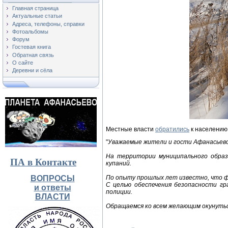
Главная страница
Актуальные статьи
Адреса, телефоны, справки
Фотоальбомы
Форум
Гостевая книга
Обратная связь
О сайте
Деревни и сёла
Местные власти
обратились
к населению
"
Уважаемые жители и гости Афанасьевс
На территории муниципального образ
ПА в Контакте
купаний.
ВОПРОСЫ
По опыту прошлых лет известно, что фи
С целью обеспечения безопасности г
и ответы
полиции.
ВЛАСТИ
Обращаемся ко всем желающим окунутьс