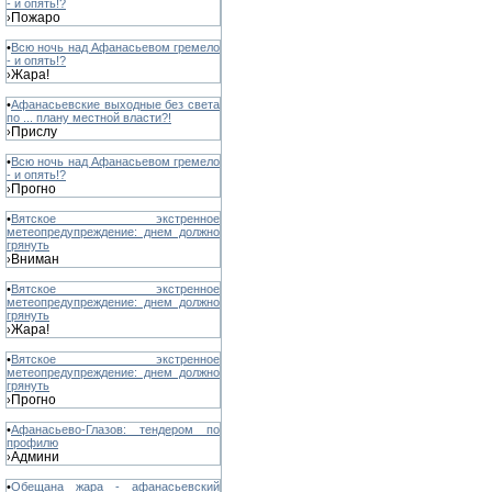
- и опять!?
Пожаро
›
•
Всю ночь над Афанасьевом гремело
- и опять!?
Жара!
›
•
Афанасьевские выходные без света
по ... плану местной власти?!
Прислу
›
•
Всю ночь над Афанасьевом гремело
- и опять!?
Прогно
›
•
Вятское экстренное
метеопредупреждение: днем должно
грянуть
Вниман
›
•
Вятское экстренное
метеопредупреждение: днем должно
грянуть
Жара!
›
•
Вятское экстренное
метеопредупреждение: днем должно
грянуть
Прогно
›
•
Афанасьево-Глазов: тендером по
профилю
Админи
›
•
Обещана жара - афанасьевский