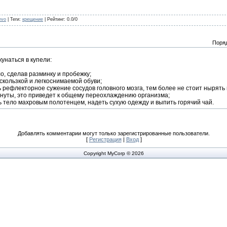
evo
|
Теги
:
крещение
|
Рейтинг
:
0.0
/
0
Поря
унаться в купели:
о, сделав разминку и пробежку;
скользкой и легкоснимаемой обуви;
ь рефлекторное сужение сосудов головного мозга, тем более не стоит нырять 
инуты, это приведет к общему переохлаждению организма;
 тело махровым полотенцем, надеть сухую одежду и выпить горячий чай.
Добавлять комментарии могут только зарегистрированные пользователи.
[
Регистрация
|
Вход
]
Copyright MyCorp © 2026