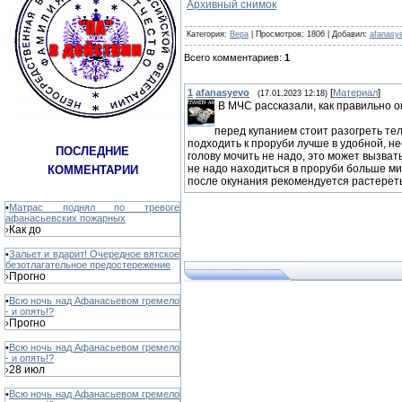
Архивный снимок
Категория
:
Вера
|
Просмотров
: 1806 |
Добавил
:
afanasy
Всего комментариев
:
1
1
afanasyevo
[
Материал
]
(17.01.2023 12:18)
В МЧС рассказали, как правильно ок
перед купанием стоит разогреть тел
подходить к проруби лучше в удобной, не
ПОСЛЕДНИЕ
голову мочить не надо, это может вызват
не надо находиться в проруби больше м
КОММЕНТАРИИ
после окунания рекомендуется растереть
•
Матрас поднял по тревоге
афанасьевских пожарных
Как до
›
•
Зальет и вдарит! Очередное вятское
безотлагательное предостережение
Прогно
›
•
Всю ночь над Афанасьевом гремело
- и опять!?
Прогно
›
•
Всю ночь над Афанасьевом гремело
- и опять!?
28 июл
›
•
Всю ночь над Афанасьевом гремело