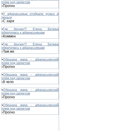
пляж под запретом
Прогно
›
•
У афанасьевца отобрали ружье и
деньги
С заря
›
•
Где бензин?! Елена Белева
обратилась к афанасьевцам
Коммен
›
•
Где бензин?! Елена Белева
обратилась к афанасьевцам
Там же
›
•
Обещана жара - афанасьевский
пляж под запретом
Прогно
›
•
Обещана жара - афанасьевский
пляж под запретом
8 чело
›
•
Обещана жара - афанасьевский
пляж под запретом
Прогно
›
•
Обещана жара - афанасьевский
пляж под запретом
Прогно
›