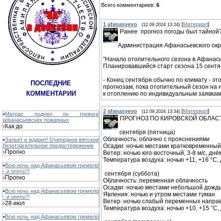
Всего комментариев
:
6
1
afanasyevo
[
Материал
]
(12.09.2024 13:24)
Ранее прогноз погоды был тайной
Администрация Афанасьевского ок
"Начало отопительного сезона в Афанась
Планировавшийся старт сезона 15 сентя
- Конец сентября обычно по климату - э
ПОСЛЕДНИЕ
прогнозам, пока отопительный сезон на 
КОММЕНТАРИИ
к отоплению по индивидуальным заявкам,
2
afanasyevo
[
Материал
]
(12.09.2024 13:34)
•
Матрас поднял по тревоге
ПРОГНОЗ ПО КИРОВСКОЙ ОБЛАС
афанасьевских пожарных
Как до
›
сентября (пятница)
Облачность: облачно с прояснениями
•
Зальет и вдарит! Очередное вятское
безотлагательное предостережение
Осадки: ночью местами кратковременный
Прогно
›
Ветер: ночью юго-восточный, 3-8 м/с, днём
Температура воздуха: ночью +11, +16 °C, 
•
Всю ночь над Афанасьевом гремело
- и опять!?
сентября (суббота)
Прогно
›
Облачность: переменная облачность
Осадки: ночью местами небольшой дождь
•
Всю ночь над Афанасьевом гремело
Явления: ночью и утром местами туман
- и опять!?
Ветер: ночью слабый переменных направле
28 июл
›
Температура воздуха: ночью +10, +15 °C,
•
Всю ночь над Афанасьевом гремело