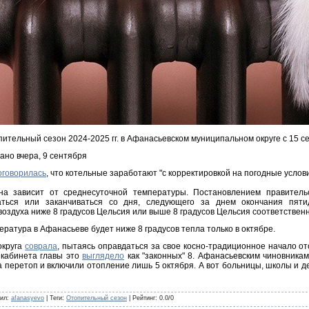
ительный сезон 2024-2025 гг. в Афанасьевском муниципальном округе с 15 се
ано вчера, 9 сентября
оговорилась
, что котельные заработают "с корректировкой на погодные услови
она зависит от среднесуточной температуры. Постановлением правител
ться или заканчиваться со дня, следующего за днем окончания пятид
оздуха ниже 8 градусов Цельсия или выше 8 градусов Цельсия соответствен
ература в Афанасьеве будет ниже 8 градусов тепла только в октябре.
округа
соврала
, пытаясь оправдаться за свое косно-традиционное начало о
 кабинета главы это
выглядело
как "законных" 8. Афанасьевским чиновникам
 перетоп и включили отопление лишь 5 октября. А вот больницы, школы и д
ил
:
afanasyevo
|
Теги
:
Отопительный сезон
|
Рейтинг
:
0.0
/
0