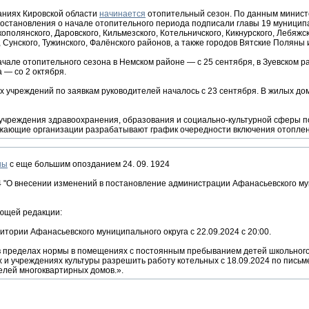
аниях Кировской области
начинается
отопительный сезон. По данным минист
 постановления о начале отопительного периода подписали главы 19 муницип
ополянского, Даровского, Кильмезского, Котельничского, Кикнурского, Лебяжск
 Сунского, Тужинского, Фалёнского районов, а также городов Вятские Поляны 
чале отопительного сезона в Немском районе — с 25 сентября, в Зуевском ра
 — со 2 октября.
 учреждений по заявкам руководителей началось с 23 сентября. В жилых до
учреждения здравоохранения, образования и социально-культурной сферы по
бжающие организации разрабатывают график очередности включения отоплен
ны
с еще большим опозданием 24. 09. 1924
 "О внесении изменений в постановление администрации Афанасьевского му
ующей редакции:
итории Афанасьевского муниципального округа с 22.09.2024 с 20:00.
 пределах нормы в помещениях с постоянным пребыванием детей школьного 
 и учреждениях культуры разрешить работу котельных с 18.09.2024 по пись
елей многоквартирных домов.».