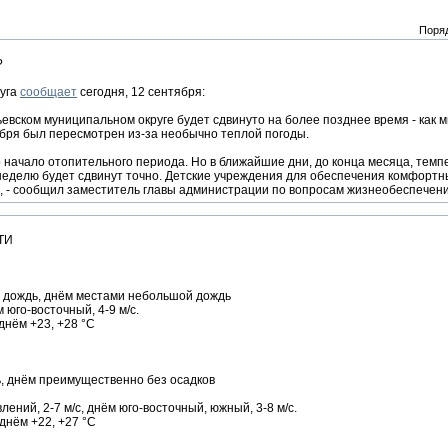
Поря
?
руга
сообщает
сегодня, 12 сентября:
евском муниципальном округе будет сдвинуто на более позднее время - как 
бря был пересмотрен из-за необычно теплой погоды.
то начало отопительного периода. Но в ближайшие дни, до конца месяца, тем
неделю будет сдвинут точно. Детские учреждения для обеспечения комфортн
 - сообщил заместитель главы администрации по вопросам жизнеобеспечения
ТИ
 дождь, днём местами небольшой дождь
 юго-восточный, 4-9 м/с.
днём +23, +28 °C
, днём преимущественно без осадков
ний, 2-7 м/с, днём юго-восточный, южный, 3-8 м/с.
 днём +22, +27 °C