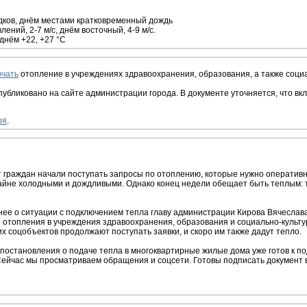
дков, днём местами кратковременный дождь
ний, 2-7 м/с, днём восточный, 4-9 м/с.
 днём +22, +27 °C
ючать
отопление в учреждениях здравоохранения, образования, а также соци
бликовано на сайте администрации города. В документе уточняется, что вк
ря
.
т граждан начали поступать запросы по отоплению, которые нужно оперативн
райне холодными и дождливыми. Однако конец недели обещает быть теплым: 
ее о ситуации с подключением тепла главу администрации Кирова Вячеслава 
 отопления в учреждения здравоохранения, образования и социально-культу
их соцобъектов продолжают поступать заявки, и скоро им также дадут тепло.
т постановления о подаче тепла в многоквартирные жилые дома уже готов к п
Сейчас мы просматриваем обращения и соцсети. Готовы подписать документ 