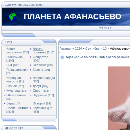
Суббота, 08.08.2026, 10:53
ПЛАНЕТА АФАНАСЬЕВО
ГЛАВНАЯ
СЮДА!
Главная
»
2024
»
Сентябрь
»
10
» Афанасьево 
Вести
Власть,
поселений
политика
[534]
[2115]
Экономика
Общество
Афанасьево опять замерзло раньше
[1300]
[1591]
Быт
Экология
[1001]
[978]
Поздравления
Закон
[1204]
[264]
Народная
Вопрос народа
новость
[91]
[337]
Разное
Досуг
[712]
[187]
Культура
Спорт
[273]
[534]
Образование
Здоровье
[315]
[441]
Вера
История
[145]
[93]
Происшествия
Картинка дня
[3334]
[288]
МЕНЮ САЙТА