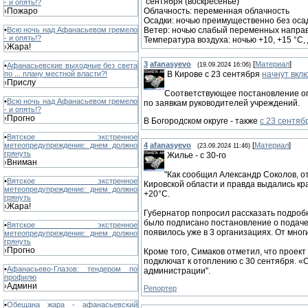
сентября (воскресенье)
- и опять!?
Пожаро
Облачность: переменная облачность
›
Осадки: ночью преимущественно без оса
•
Всю ночь над Афанасьевом гремело
Ветер: ночью слабый переменных направле
- и опять!?
Температура воздуха: ночью +10, +15 °C,
Жара!
›
3
afanasyevo
[
Материал
]
•
Афанасьевские выходные без света
(19.09.2024 16:06)
по ... плану местной власти?!
В Кирове с 23 сентября
начнут вкл
Прислу
›
Соответствующее постановление опу
•
Всю ночь над Афанасьевом гремело
по заявкам руководителей учреждений.
- и опять!?
Прогно
›
В Богородском округе - также
с 23 сентяб
•
Вятское экстренное
метеопредупреждение: днем должно
4
afanasyevo
[
Материал
]
(23.09.2024 11:46)
грянуть
Жилье - с 30-го
Вниман
›
"Как сообщил Александр Соколов, о
•
Вятское экстренное
Кировской области и правда выдались к
метеопредупреждение: днем должно
+20°С.
грянуть
Жара!
›
Губернатор попросил рассказать подробн
было подписано постановление о подаче
•
Вятское экстренное
появилось уже в 3 организациях. От мног
метеопредупреждение: днем должно
грянуть
Прогно
›
Кроме того, Симаков отметил, что проек
подключат к отоплению с 30 сентября. «
•
Афанасьево-Глазов: тендером по
администрации".
профилю
Админи
›
Репортер
•
Обещана жара - афанасьевский