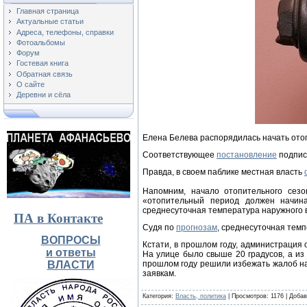
Главная страница
Актуальные статьи
Адреса, телефоны, справки
Фотоальбомы
Форум
Гостевая книга
Обратная связь
О сайте
Деревни и сёла
Елена Белева распорядилась начать отоп
Соответствующее
постановление
подпис
Правда, в своем паблике местная власть
Напомним, начало отопительного сез
«отопительный период должен начина
среднесуточная температура наружного в
ПА в Контакте
Судя по
прогнозам
, среднесуточная темп
ВОПРОСЫ
Кстати, в прошлом году, администрация 
и ответы
На улице было свыше 20 градусов, а из
ВЛАСТИ
прошлом году решили избежать жалоб на
заявкам.
Категория
:
Власть, политика
|
Просмотров
: 1176 |
Добав