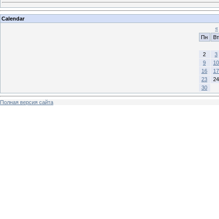
Calendar
«
Пн
Вт
2
3
9
10
16
17
23
24
30
Полная версия сайта