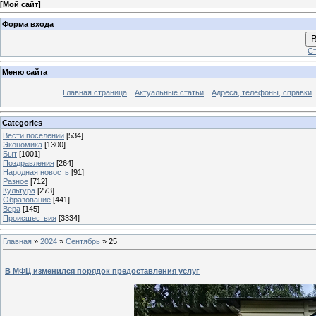
[
Мой сайт
]
Форма входа
В
Ст
Меню сайта
Главная страница
Актуальные статьи
Адреса, телефоны, справки
Categories
Вести поселений
[534]
Экономика
[1300]
Быт
[1001]
Поздравления
[264]
Народная новость
[91]
Разное
[712]
Культура
[273]
Образование
[441]
Вера
[145]
Происшествия
[3334]
Главная
»
2024
»
Сентябрь
»
25
В МФЦ изменился порядок предоставления услуг