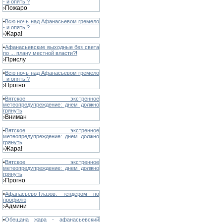
- и опять!?
Пожаро
›
•
Всю ночь над Афанасьевом гремело
- и опять!?
Жара!
›
•
Афанасьевские выходные без света
по ... плану местной власти?!
Прислу
›
•
Всю ночь над Афанасьевом гремело
- и опять!?
Прогно
›
•
Вятское экстренное
метеопредупреждение: днем должно
грянуть
Вниман
›
•
Вятское экстренное
метеопредупреждение: днем должно
грянуть
Жара!
›
•
Вятское экстренное
метеопредупреждение: днем должно
грянуть
Прогно
›
•
Афанасьево-Глазов: тендером по
профилю
Админи
›
•
Обещана жара - афанасьевский