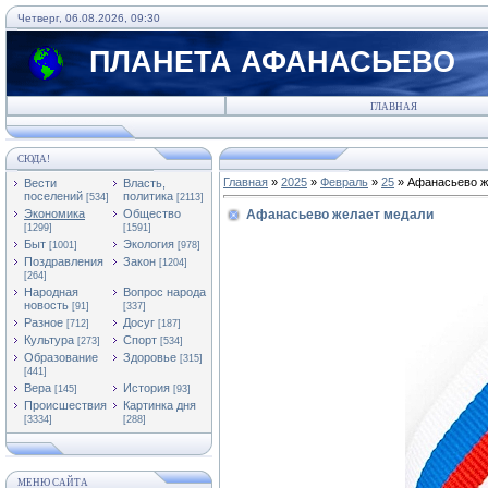
Четверг, 06.08.2026, 09:30
ПЛАНЕТА АФАНАСЬЕВО
ГЛАВНАЯ
СЮДА!
Главная
»
2025
»
Февраль
»
25
» Афанасьево ж
Вести
Власть,
поселений
политика
[534]
[2113]
Экономика
Общество
Афанасьево желает медали
[1299]
[1591]
Быт
Экология
[1001]
[978]
Поздравления
Закон
[1204]
[264]
Народная
Вопрос народа
новость
[91]
[337]
Разное
Досуг
[712]
[187]
Культура
Спорт
[273]
[534]
Образование
Здоровье
[315]
[441]
Вера
История
[145]
[93]
Происшествия
Картинка дня
[3334]
[288]
МЕНЮ САЙТА