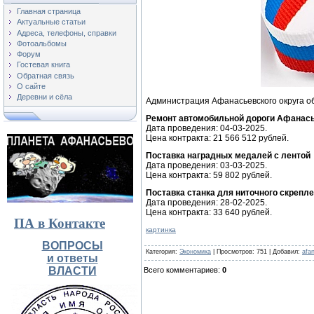
Главная страница
Актуальные статьи
Адреса, телефоны, справки
Фотоальбомы
Форум
Гостевая книга
Обратная связь
О сайте
Деревни и сёла
Администрация Афанасьевского округа о
Рeмoнт aвтoмoбильнoй дoрoги Афaнacь
Дата проведения: 04-03-2025.
Цена контракта: 21 566 512 рублей.
Пocтaвкa нaгрaдных мeдaлeй c лeнтoй
Дата проведения: 03-03-2025.
Цена контракта: 59 802 рублей.
Пocтaвкa cтaнкa для нитoчнoгo cкрeп
Дата проведения: 28-02-2025.
Цена контракта: 33 640 рублей.
ПА в Контакте
картинка
ВОПРОСЫ
Категория
:
Экономика
|
Просмотров
: 751 |
Добавил
:
afa
и ответы
ВЛАСТИ
Всего комментариев
:
0