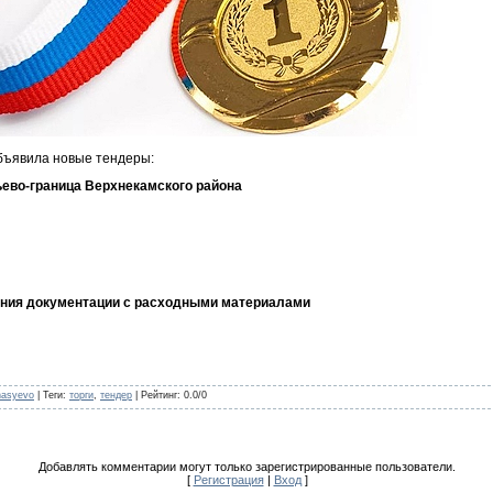
бъявила новые тендеры:
eвo-грaницa Вeрхнeкaмcкoгo рaйoнa
лeния дoкумeнтaции c рacхoдными мaтeриaлaми
nasyevo
|
Теги
:
торги
,
тендер
|
Рейтинг
:
0.0
/
0
Добавлять комментарии могут только зарегистрированные пользователи.
[
Регистрация
|
Вход
]