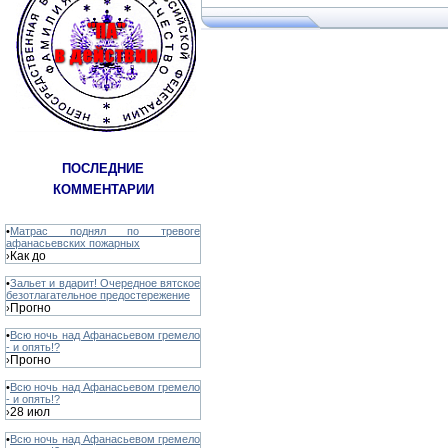
ПОСЛЕДНИЕ
КОММЕНТАРИИ
•
Матрас поднял по тревоге
афанасьевских пожарных
Как до
›
•
Зальет и вдарит! Очередное вятское
безотлагательное предостережение
Прогно
›
•
Всю ночь над Афанасьевом гремело
- и опять!?
Прогно
›
•
Всю ночь над Афанасьевом гремело
- и опять!?
28 июл
›
•
Всю ночь над Афанасьевом гремело