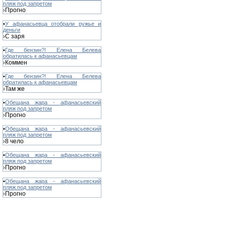
пляж под запретом
Прогно
›
•
У афанасьевца отобрали ружье и
деньги
С заря
›
•
Где бензин?! Елена Белева
обратилась к афанасьевцам
Коммен
›
•
Где бензин?! Елена Белева
обратилась к афанасьевцам
Там же
›
•
Обещана жара - афанасьевский
пляж под запретом
Прогно
›
•
Обещана жара - афанасьевский
пляж под запретом
8 чело
›
•
Обещана жара - афанасьевский
пляж под запретом
Прогно
›
•
Обещана жара - афанасьевский
пляж под запретом
Прогно
›