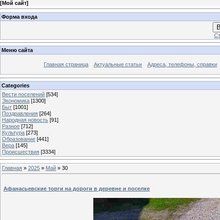
[
Мой сайт
]
Форма входа
В
Ст
Меню сайта
Главная страница
Актуальные статьи
Адреса, телефоны, справки
Categories
Вести поселений
[534]
Экономика
[1300]
Быт
[1001]
Поздравления
[264]
Народная новость
[91]
Разное
[712]
Культура
[273]
Образование
[441]
Вера
[145]
Происшествия
[3334]
Главная
»
2025
»
Май
»
30
Афанасьевские торги на дороги в деревне и поселке