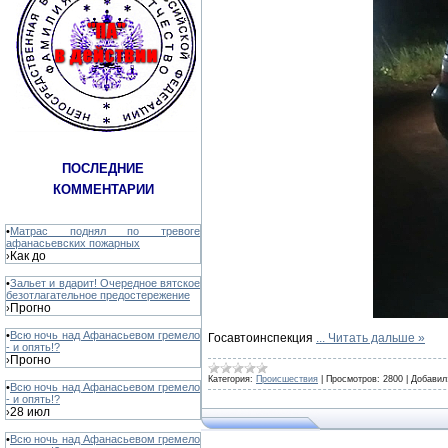
ПОСЛЕДНИЕ
КОММЕНТАРИИ
•
Матрас поднял по тревоге
афанасьевских пожарных
Как до
›
•
Зальет и вдарит! Очередное вятское
безотлагательное предостережение
Прогно
›
•
Всю ночь над Афанасьевом гремело
Госавтоинспекция
...
Читать дальше »
- и опять!?
Прогно
›
Категория:
Происшествия
|
Просмотров:
2800
|
Добавил
•
Всю ночь над Афанасьевом гремело
- и опять!?
28 июл
›
•
Всю ночь над Афанасьевом гремело