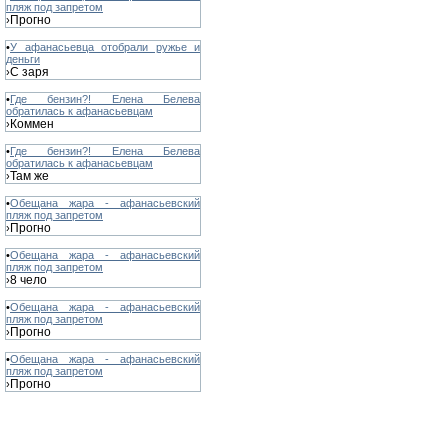
пляж под запретом
Прогно
›
•
У афанасьевца отобрали ружье и
деньги
С заря
›
•
Где бензин?! Елена Белева
обратилась к афанасьевцам
Коммен
›
•
Где бензин?! Елена Белева
обратилась к афанасьевцам
Там же
›
•
Обещана жара - афанасьевский
пляж под запретом
Прогно
›
•
Обещана жара - афанасьевский
пляж под запретом
8 чело
›
•
Обещана жара - афанасьевский
пляж под запретом
Прогно
›
•
Обещана жара - афанасьевский
пляж под запретом
Прогно
›