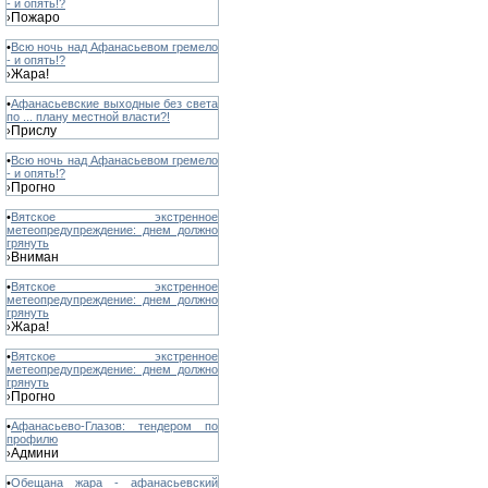
- и опять!?
Пожаро
›
•
Всю ночь над Афанасьевом гремело
- и опять!?
Жара!
›
•
Афанасьевские выходные без света
по ... плану местной власти?!
Прислу
›
•
Всю ночь над Афанасьевом гремело
- и опять!?
Прогно
›
•
Вятское экстренное
метеопредупреждение: днем должно
грянуть
Вниман
›
•
Вятское экстренное
метеопредупреждение: днем должно
грянуть
Жара!
›
•
Вятское экстренное
метеопредупреждение: днем должно
грянуть
Прогно
›
•
Афанасьево-Глазов: тендером по
профилю
Админи
›
•
Обещана жара - афанасьевский