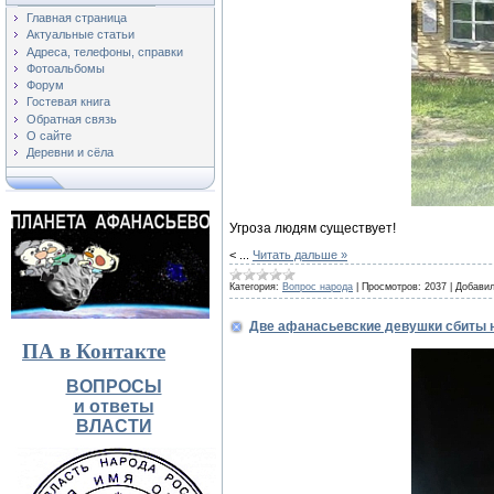
Главная страница
Актуальные статьи
Адреса, телефоны, справки
Фотоальбомы
Форум
Гостевая книга
Обратная связь
О сайте
Деревни и сёла
Угроза людям существует!
<
...
Читать дальше »
Категория:
Вопрос народа
|
Просмотров:
2037
|
Добавил
Две афанасьевские девушки сбиты 
ПА в Контакте
ВОПРОСЫ
и ответы
ВЛАСТИ