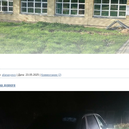
:
afanasyevo
|
Дата:
23.05.2025
|
Комментарии (2)
на дороге