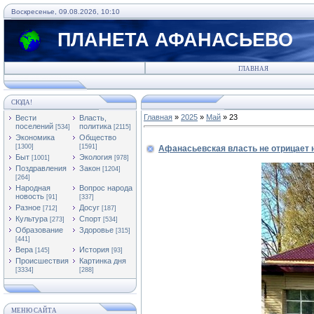
Воскресенье, 09.08.2026, 10:10
ПЛАНЕТА АФАНАСЬЕВО
ГЛАВНАЯ
СЮДА!
Главная
»
2025
»
Май
»
23
Вести
Власть,
поселений
политика
[534]
[2115]
Экономика
Общество
[1300]
[1591]
Афанасьевская власть не отрицает 
Быт
Экология
[1001]
[978]
Поздравления
Закон
[1204]
[264]
Народная
Вопрос народа
новость
[91]
[337]
Разное
Досуг
[712]
[187]
Культура
Спорт
[273]
[534]
Образование
Здоровье
[315]
[441]
Вера
История
[145]
[93]
Происшествия
Картинка дня
[3334]
[288]
МЕНЮ САЙТА