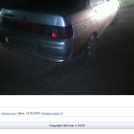
:
afanasyevo
|
Дата:
23.05.2025
|
Комментарии (1)
Copyright MyCorp © 2026