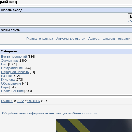
[
Мой сайт
]
Форма входа
В
Ст
Меню сайта
Главная страница
Актуальные статьи
Адреса, телефоны, справки
Categories
Вести поселений
[534]
Экономика
[1300]
Быт
[1001]
Поздравления
[264]
Народная новость
[91]
Разное
[712]
Культура
[273]
Образование
[441]
Вера
[145]
Происшествия
[3334]
Главная
»
2022
»
Октябрь
»
07
Сбербанк начал оформлять льготы для мобилизованных