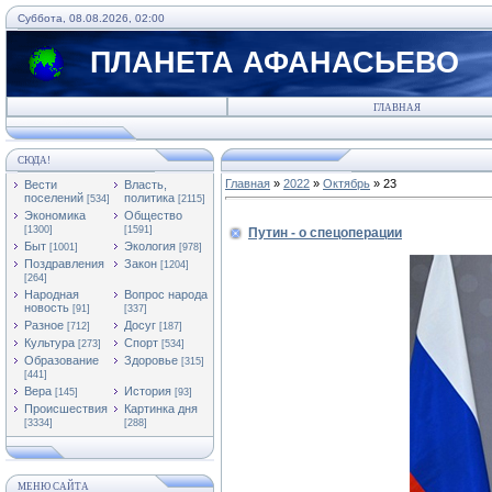
Суббота, 08.08.2026, 02:00
ПЛАНЕТА АФАНАСЬЕВО
ГЛАВНАЯ
СЮДА!
Главная
»
2022
»
Октябрь
»
23
Вести
Власть,
поселений
политика
[534]
[2115]
Экономика
Общество
[1300]
[1591]
Путин - о спецоперации
Быт
Экология
[1001]
[978]
Поздравления
Закон
[1204]
[264]
Народная
Вопрос народа
новость
[91]
[337]
Разное
Досуг
[712]
[187]
Культура
Спорт
[273]
[534]
Образование
Здоровье
[315]
[441]
Вера
История
[145]
[93]
Происшествия
Картинка дня
[3334]
[288]
МЕНЮ САЙТА