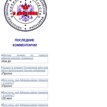
ПОСЛЕДНИЕ
КОММЕНТАРИИ
•
Матрас поднял по тревоге
афанасьевских пожарных
Как до
›
•
Зальет и вдарит! Очередное вятское
безотлагательное предостережение
Прогно
›
•
Всю ночь над Афанасьевом гремело
- и опять!?
Прогно
›
•
Всю ночь над Афанасьевом гремело
- и опять!?
28 июл
›
•
Всю ночь над Афанасьевом гремело