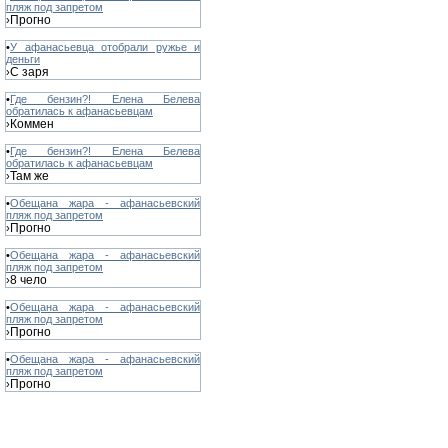
пляж под запретом
Прогно
›
•
У афанасьевца отобрали ружье и
деньги
С заря
›
•
Где бензин?! Елена Белева
обратилась к афанасьевцам
Коммен
›
•
Где бензин?! Елена Белева
обратилась к афанасьевцам
Там же
›
•
Обещана жара - афанасьевский
пляж под запретом
Прогно
›
•
Обещана жара - афанасьевский
пляж под запретом
8 чело
›
•
Обещана жара - афанасьевский
пляж под запретом
Прогно
›
•
Обещана жара - афанасьевский
пляж под запретом
Прогно
›