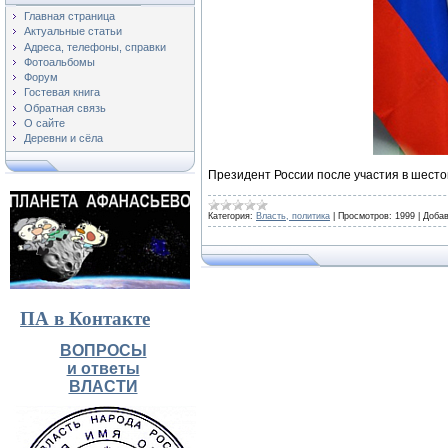
Главная страница
Актуальные статьи
Адреса, телефоны, справки
Фотоальбомы
Форум
Гостевая книга
Обратная связь
О сайте
Деревни и сёла
Президент России после участия в шест
Категория:
Власть, политика
|
Просмотров:
1999
|
Добав
ПА в Контакте
ВОПРОСЫ
и ответы
ВЛАСТИ