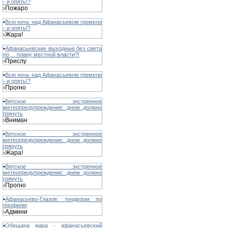
- и опять!?
Пожаро
›
•
Всю ночь над Афанасьевом гремело
- и опять!?
Жара!
›
•
Афанасьевские выходные без света
по ... плану местной власти?!
Прислу
›
•
Всю ночь над Афанасьевом гремело
- и опять!?
Прогно
›
•
Вятское экстренное
метеопредупреждение: днем должно
грянуть
Вниман
›
•
Вятское экстренное
метеопредупреждение: днем должно
грянуть
Жара!
›
•
Вятское экстренное
метеопредупреждение: днем должно
грянуть
Прогно
›
•
Афанасьево-Глазов: тендером по
профилю
Админи
›
•
Обещана жара - афанасьевский