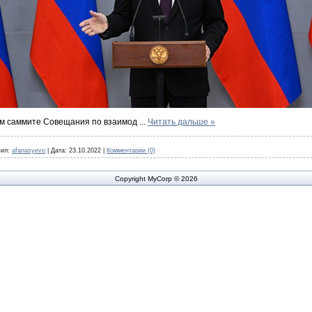
ом саммите Совещания по взаимод
...
Читать дальше »
ил:
afanasyevo
|
Дата:
23.10.2022
|
Комментарии (0)
Copyright MyCorp © 2026