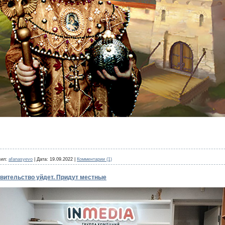
ил:
afanasyevo
|
Дата:
19.09.2022
|
Комментарии (1)
авительство уйдет. Придут местные