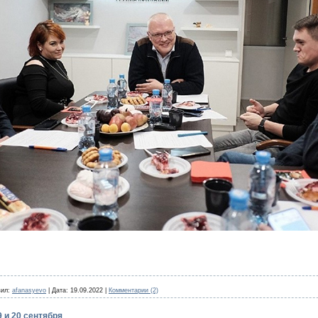
ил:
afanasyevo
|
Дата:
19.09.2022
|
Комментарии (2)
 и 20 сентября