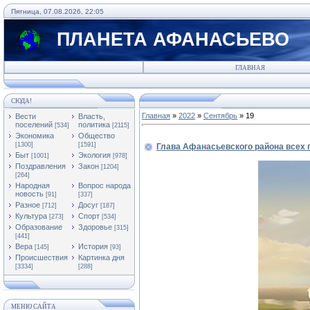
Пятница, 07.08.2026, 22:05
ПЛАНЕТА АФАНАСЬЕВО
ГЛАВНАЯ
СЮДА!
Главная
»
2022
»
Сентябрь
»
19
Вести
Власть,
поселений
политика
[534]
[2115]
Экономика
Общество
[1300]
[1591]
Глава Афанасьевского района всех 
Быт
Экология
[1001]
[978]
Поздравления
Закон
[1204]
[264]
Народная
Вопрос народа
новость
[91]
[337]
Разное
Досуг
[712]
[187]
Культура
Спорт
[273]
[534]
Образование
Здоровье
[315]
[441]
Вера
История
[145]
[93]
Происшествия
Картинка дня
[3334]
[288]
МЕНЮ САЙТА