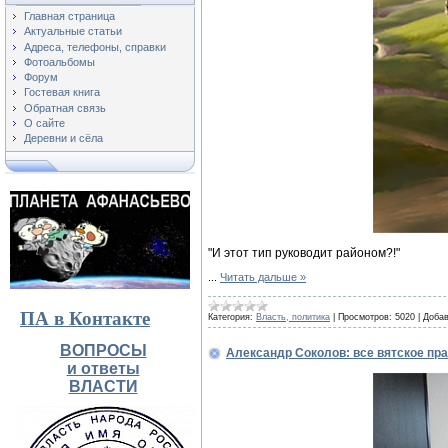
Главная страница
Актуальные статьи
Адреса, телефоны, справки
Фотоальбомы
Форум
Гостевая книга
Обратная связь
О сайте
Деревни и сёла
"И этот тип руководит районом?!"
...
Читать дальше »
ПА в Контакте
Категория:
Власть, политика
|
Просмотров:
5020
|
Добав
ВОПРОСЫ
Александр Соколов: все вятское пр
и ответы
ВЛАСТИ