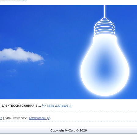
и электроснабжения в
...
Читать дальше »
vo
|
Дата:
19.09.2022
|
Комментарии (0)
Copyright MyCorp © 2026