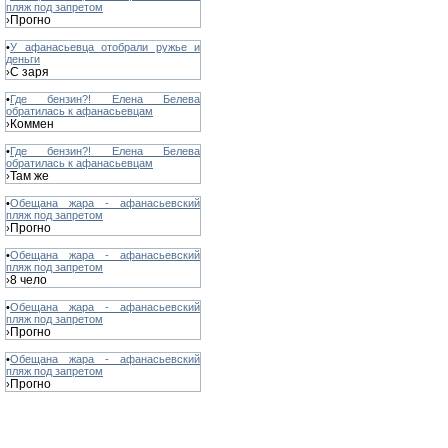
пляж под запретом
Прогно
›
•
У афанасьевца отобрали ружье и
деньги
С заря
›
•
Где бензин?! Елена Белева
обратилась к афанасьевцам
Коммен
›
•
Где бензин?! Елена Белева
обратилась к афанасьевцам
Там же
›
•
Обещана жара - афанасьевский
пляж под запретом
Прогно
›
•
Обещана жара - афанасьевский
пляж под запретом
8 чело
›
•
Обещана жара - афанасьевский
пляж под запретом
Прогно
›
•
Обещана жара - афанасьевский
пляж под запретом
Прогно
›