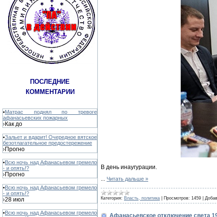
ПОСЛЕДНИЕ
КОММЕНТАРИИ
•
Матрас поднял по тревоге
афанасьевских пожарных
Как до
›
•
Зальет и вдарит! Очередное вятское
безотлагательное предостережение
Прогно
›
•
Всю ночь над Афанасьевом гремело
В день инаугурации.
- и опять!?
Прогно
›
...
Читать дальше »
•
Всю ночь над Афанасьевом гремело
- и опять!?
Категория:
Власть, политика
|
Просмотров:
1459
|
Добав
28 июл
›
•
Всю ночь над Афанасьевом гремело
Афанасьевское отключение света 19