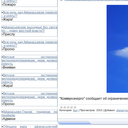
- и опять!?
Пожаро
›
•
Всю ночь над Афанасьевом гремело
- и опять!?
Жара!
›
•
Афанасьевские выходные без света
по ... плану местной власти?!
Прислу
›
•
Всю ночь над Афанасьевом гремело
- и опять!?
Прогно
›
•
Вятское экстренное
метеопредупреждение: днем должно
грянуть
Вниман
›
•
Вятское экстренное
метеопредупреждение: днем должно
грянуть
Жара!
›
•
Вятское экстренное
метеопредупреждение: днем должно
"Коммунэнерго" сообщает об ограничени
грянуть
Прогно
›
Категория:
Быт
|
Просмотров:
1014
|
Добавил:
afanasye
•
Афанасьево-Глазов: тендером по
профилю
Админи
›
•
Обещана жара - афанасьевский