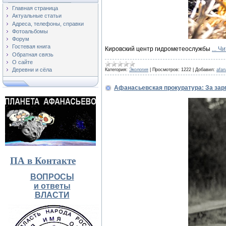
Главная страница
Актуальные статьи
Адреса, телефоны, справки
Фотоальбомы
Форум
Гостевая книга
Кировский центр гидрометеослужбы
...
Чи
Обратная связь
О сайте
Деревни и сёла
Категория:
Экология
|
Просмотров:
1222
|
Добавил:
afa
Афанасьевская прокуратура: За зар
ПА в Контакте
ВОПРОСЫ
и ответы
ВЛАСТИ