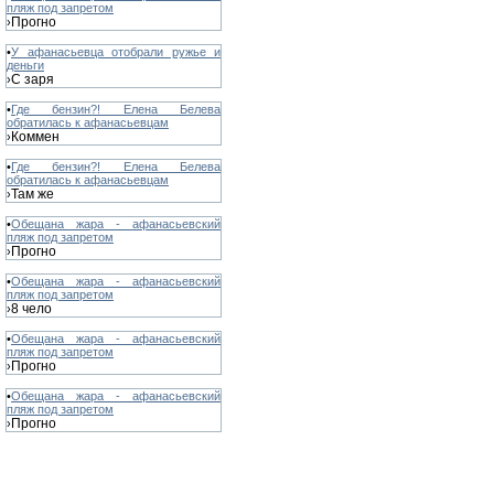
пляж под запретом
Прогно
›
•
У афанасьевца отобрали ружье и
деньги
С заря
›
•
Где бензин?! Елена Белева
обратилась к афанасьевцам
Коммен
›
•
Где бензин?! Елена Белева
обратилась к афанасьевцам
Там же
›
•
Обещана жара - афанасьевский
пляж под запретом
Прогно
›
•
Обещана жара - афанасьевский
пляж под запретом
8 чело
›
•
Обещана жара - афанасьевский
пляж под запретом
Прогно
›
•
Обещана жара - афанасьевский
пляж под запретом
Прогно
›