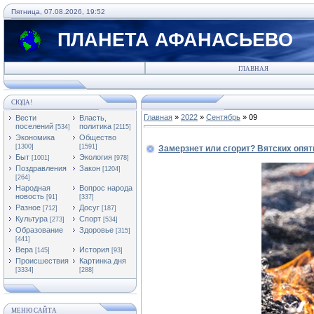
Пятница, 07.08.2026, 19:52
ПЛАНЕТА АФАНАСЬЕВО
ГЛАВНАЯ
СЮДА!
Главная
»
2022
»
Сентябрь
»
09
Вести
Власть,
поселений
политика
[534]
[2115]
Экономика
Общество
[1300]
[1591]
Замерзнет или сгорит? Вятских опя
Быт
Экология
[1001]
[978]
Поздравления
Закон
[1204]
[264]
Народная
Вопрос народа
новость
[91]
[337]
Разное
Досуг
[712]
[187]
Культура
Спорт
[273]
[534]
Образование
Здоровье
[315]
[441]
Вера
История
[145]
[93]
Происшествия
Картинка дня
[3334]
[288]
МЕНЮ САЙТА