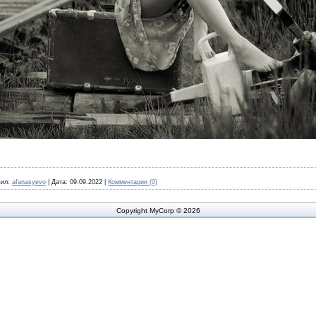
ил:
afanasyevo
|
Дата:
09.09.2022
|
Комментарии (0)
Copyright MyCorp © 2026