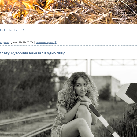
тать дальше »
nasyevo
|
Дата:
09.09.2022
|
Комментарии (1)
плату Буторина наказали одно лицо