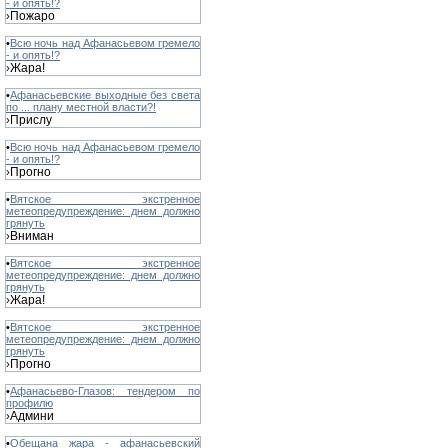
- и опять!?
Пожаро
›
•
Всю ночь над Афанасьевом гремело
- и опять!?
Жара!
›
•
Афанасьевские выходные без света
по ... плану местной власти?!
Прислу
›
•
Всю ночь над Афанасьевом гремело
- и опять!?
Прогно
›
•
Вятское экстренное
метеопредупреждение: днем должно
грянуть
Вниман
›
•
Вятское экстренное
метеопредупреждение: днем должно
грянуть
Жара!
›
•
Вятское экстренное
метеопредупреждение: днем должно
грянуть
Прогно
›
•
Афанасьево-Глазов: тендером по
профилю
Админи
›
•
Обещана жара - афанасьевский