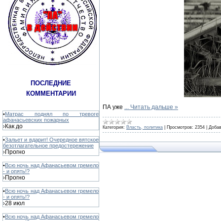
ПОСЛЕДНИЕ
КОММЕНТАРИИ
ПА уже
...
Читать дальше »
•
Матрас поднял по тревоге
афанасьевских пожарных
Как до
›
Категория:
Власть, политика
|
Просмотров:
2354
|
Добав
•
Зальет и вдарит! Очередное вятское
безотлагательное предостережение
Прогно
›
•
Всю ночь над Афанасьевом гремело
- и опять!?
Прогно
›
•
Всю ночь над Афанасьевом гремело
- и опять!?
28 июл
›
•
Всю ночь над Афанасьевом гремело