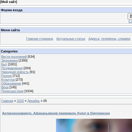
[
Мой сайт
]
Форма входа
В
Ст
Меню сайта
Главная страница
Актуальные статьи
Адреса, телефоны, справки
Categories
Вести поселений
[534]
Экономика
[1300]
Быт
[1001]
Поздравления
[264]
Народная новость
[91]
Разное
[712]
Культура
[273]
Образование
[441]
Вера
[145]
Происшествия
[3334]
Главная
»
2020
»
Декабрь
»
05
Антикоронавирус. Афанасьевцев прививать будут в Омутнинске