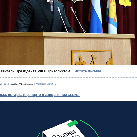
тавитель Президента РФ в Приволжском
...
Читать дальше »
л:
ДА5
|
Дата:
01.12.2020
|
Комментарии (0)
ных, нотариате, спирте и завершении сроков