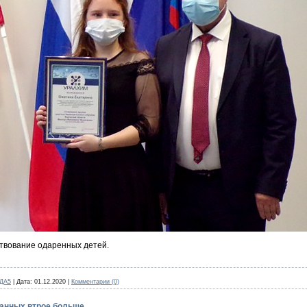
ствование одаренных детей.
ДА5
|
Дата:
01.12.2020
|
Комментарии (0)
анных втрое больше