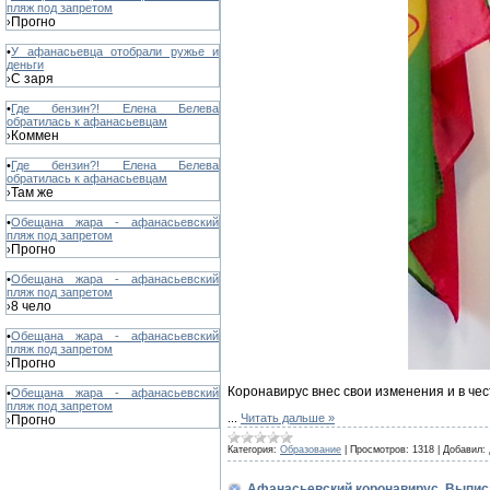
пляж под запретом
Прогно
›
•
У афанасьевца отобрали ружье и
деньги
С заря
›
•
Где бензин?! Елена Белева
обратилась к афанасьевцам
Коммен
›
•
Где бензин?! Елена Белева
обратилась к афанасьевцам
Там же
›
•
Обещана жара - афанасьевский
пляж под запретом
Прогно
›
•
Обещана жара - афанасьевский
пляж под запретом
8 чело
›
•
Обещана жара - афанасьевский
пляж под запретом
Прогно
›
Коронавирус внес свои изменения и в че
•
Обещана жара - афанасьевский
пляж под запретом
...
Читать дальше »
Прогно
›
Категория:
Образование
|
Просмотров:
1318
|
Добавил:
Афанасьевский коронавирус. Выпис