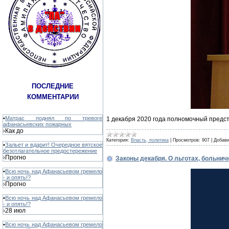
ПОСЛЕДНИЕ
КОММЕНТАРИИ
•
Матрас поднял по тревоге
1 декабря 2020 года полномочный предс
афанасьевских пожарных
Как до
›
Категория:
Власть, политика
|
Просмотров:
907
|
Добави
•
Зальет и вдарит! Очередное вятское
безотлагательное предостережение
Прогно
›
Законы декабря. О льготах, больнич
•
Всю ночь над Афанасьевом гремело
- и опять!?
Прогно
›
•
Всю ночь над Афанасьевом гремело
- и опять!?
28 июл
›
•
Всю ночь над Афанасьевом гремело