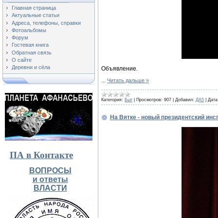
Главная страница
Актуальные статьи
Адреса, телефоны, справки
Фотоальбомы
Форум
Гостевая книга
Обратная связь
О сайте
Деревни и сёла
Объявление.
...
Читать дальше »
Категория:
Быт
|
Просмотров:
907
|
Добавил:
ДА5
|
Дата
На Вятке - новый президентский инс
ПА в Контакте
ВОПРОСЫ
и ответы
ВЛАСТИ