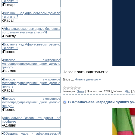
- и опять!?
Пожаро
›
•
Всю ночь над Афанасьевом гремело
- и опять!?
Жара!
›
•
Афанасьевские выходные без света
по ... плану местной власти?!
Прислу
›
•
Всю ночь над Афанасьевом гремело
- и опять!?
Прогно
›
•
Вятское экстренное
метеопредупреждение: днем должно
грянуть
Вниман
›
Новое в законодательстве.
&nbs
...
Читать дальше »
•
Вятское экстренное
метеопредупреждение: днем должно
грянуть
Жара!
›
Категория:
Закон
|
Просмотров:
1289
|
Добавил:
ДА5
|
Д
•
Вятское экстренное
В Афанасьеве наградили лучших уч
метеопредупреждение: днем должно
грянуть
Прогно
›
•
Афанасьево-Глазов: тендером по
профилю
Админи
›
•
Обещана жара - афанасьевский