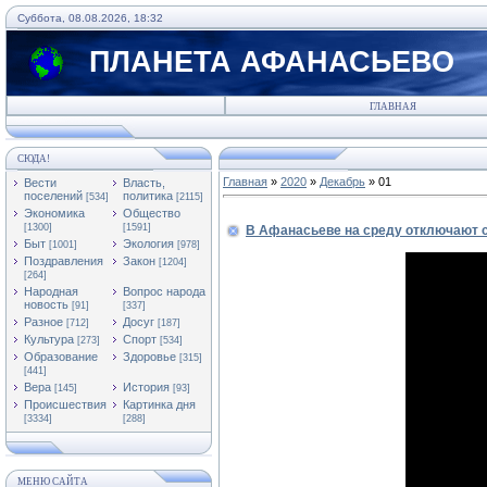
Суббота, 08.08.2026, 18:32
ПЛАНЕТА АФАНАСЬЕВО
ГЛАВНАЯ
СЮДА!
Главная
»
2020
»
Декабрь
»
01
Вести
Власть,
поселений
политика
[534]
[2115]
Экономика
Общество
[1300]
[1591]
В Афанасьеве на среду отключают 
Быт
Экология
[1001]
[978]
Поздравления
Закон
[1204]
[264]
Народная
Вопрос народа
новость
[91]
[337]
Разное
Досуг
[712]
[187]
Культура
Спорт
[273]
[534]
Образование
Здоровье
[315]
[441]
Вера
История
[145]
[93]
Происшествия
Картинка дня
[3334]
[288]
МЕНЮ САЙТА