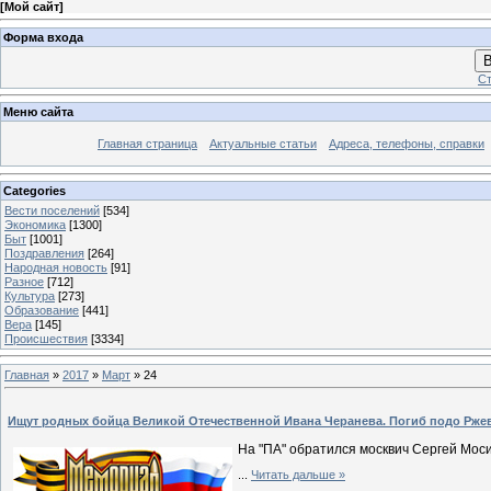
[
Мой сайт
]
Форма входа
В
Ст
Меню сайта
Главная страница
Актуальные статьи
Адреса, телефоны, справки
Categories
Вести поселений
[534]
Экономика
[1300]
Быт
[1001]
Поздравления
[264]
Народная новость
[91]
Разное
[712]
Культура
[273]
Образование
[441]
Вера
[145]
Происшествия
[3334]
Главная
»
2017
»
Март
»
24
Ищут родных бойца Великой Отечественной Ивана Черанева. Погиб подо Ржево
На "ПА" обратился москвич Сергей Моси
...
Читать дальше »