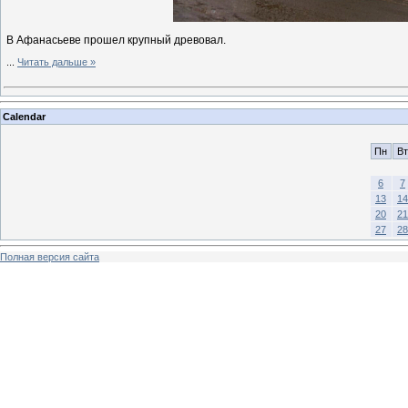
В Афанасьеве прошел крупный древовал.
...
Читать дальше »
Calendar
Пн
Вт
6
7
13
14
20
21
27
28
Полная версия сайта