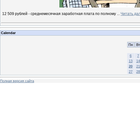
12 509 рублей - среднемесячная заработная плата по полному
...
Читать да
Calendar
Пн
Вт
6
7
13
14
20
21
27
28
Полная версия сайта