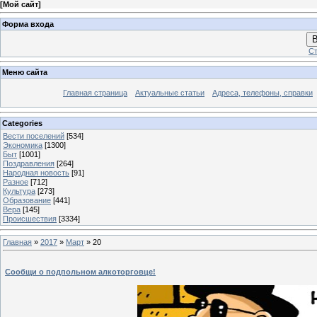
[
Мой сайт
]
Форма входа
В
Ст
Меню сайта
Главная страница
Актуальные статьи
Адреса, телефоны, справки
Categories
Вести поселений
[534]
Экономика
[1300]
Быт
[1001]
Поздравления
[264]
Народная новость
[91]
Разное
[712]
Культура
[273]
Образование
[441]
Вера
[145]
Происшествия
[3334]
Главная
»
2017
»
Март
»
20
Сообщи о подпольном алкоторговце!