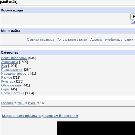
[
Мой сайт
]
Форма входа
В
Ст
Меню сайта
Главная страница
Актуальные статьи
Адреса, телефоны, справки
Categories
Вести поселений
[534]
Экономика
[1300]
Быт
[1001]
Поздравления
[264]
Народная новость
[91]
Разное
[712]
Культура
[273]
Образование
[441]
Вера
[145]
Происшествия
[3334]
Главная
»
2016
»
Июль
»
16
Марсианские облака над вятским Бисеровом