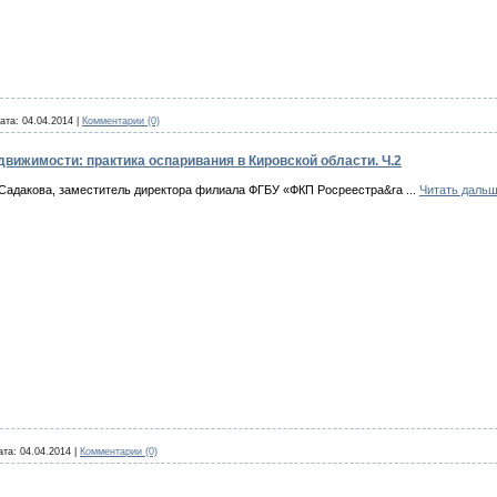
ата:
04.04.2014
|
Комментарии (0)
вижимости: практика оспаривания в Кировской области. Ч.2
Садакова, заместитель директора филиала ФГБУ «ФКП Росреестра&ra
...
Читать дальш
ата:
04.04.2014
|
Комментарии (0)