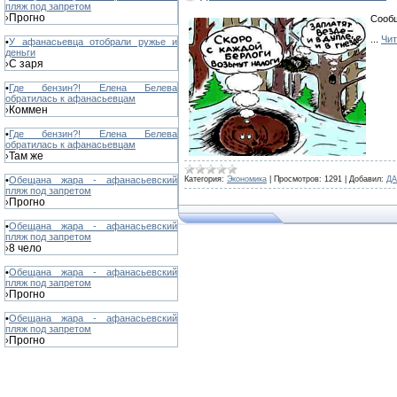
пляж под запретом
Прогно
›
Сообщ
...
Чит
•
У афанасьевца отобрали ружье и
деньги
С заря
›
•
Где бензин?! Елена Белева
обратилась к афанасьевцам
Коммен
›
•
Где бензин?! Елена Белева
обратилась к афанасьевцам
Там же
›
Категория:
Экономика
|
Просмотров:
1291
|
Добавил:
ДА
•
Обещана жара - афанасьевский
пляж под запретом
Прогно
›
•
Обещана жара - афанасьевский
пляж под запретом
8 чело
›
•
Обещана жара - афанасьевский
пляж под запретом
Прогно
›
•
Обещана жара - афанасьевский
пляж под запретом
Прогно
›