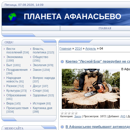
Пятница, 07.08.2026, 14:09
ПЛАНЕТА АФАНАСЬЕВО
ГЛАВНАЯ
СЮДА!
Главная
»
2014
»
Апрель
»
04
Вести
Власть,
поселений
политика
[534]
[2115]
Экономика
Общество
[1300]
[1591]
Крепко "Лесной Бор" перерубил не с
Быт
Экология
[1001]
[978]
В Афа
Поздравления
Закон
[1204]
[264]
Народная
Вопрос народа
новость
[91]
[337]
Разное
Досуг
[712]
[187]
Культура
Спорт
[273]
[534]
Образование
Здоровье
[315]
[441]
Вера
История
[145]
[93]
Происшествия
Картинка дня
[3334]
[288]
Категория:
Закон
|
Просмотров:
1672
|
Добавил:
ДА5
|
Д
В Афанасьево прибывают антиколд
МЕНЮ САЙТА