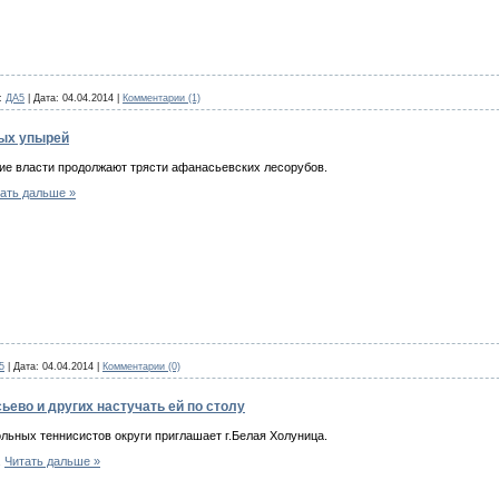
:
ДА5
|
Дата:
04.04.2014
|
Комментарии (1)
ных упырей
ие власти продолжают трясти афанасьевских лесорубов.
ать дальше »
5
|
Дата:
04.04.2014
|
Комментарии (0)
ево и других настучать ей по столу
льных теннисистов округи приглашает г.Белая Холуница.
.
Читать дальше »