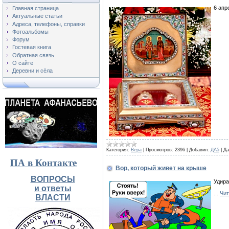
6 апр
Главная страница
Актуальные статьи
Адреса, телефоны, справки
Фотоальбомы
Форум
Гостевая книга
Обратная связь
О сайте
Деревни и сёла
Категория:
Вера
|
Просмотров:
2396
|
Добавил:
ДА5
|
Да
ПА в Контакте
Вор, который живет на крыше
ВОПРОСЫ
Удира
и ответы
...
Чит
ВЛАСТИ