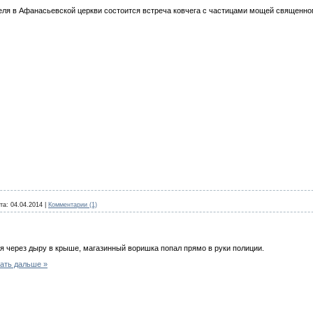
еля в Афанасьевской церкви состоится встреча ковчега с частицами мощей священн
та:
04.04.2014
|
Комментарии (1)
я через дыру в крыше, магазинный воришка попал прямо в руки полиции.
ать дальше »