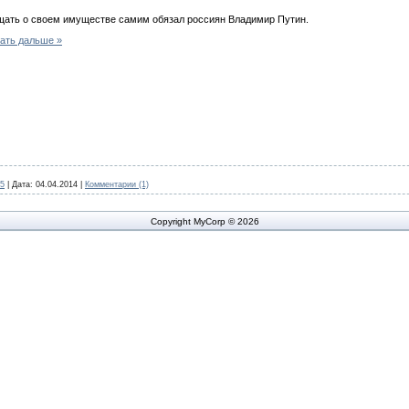
ать о своем имуществе самим обязал россиян Владимир Путин.
ать дальше »
5
|
Дата:
04.04.2014
|
Комментарии (1)
Copyright MyCorp © 2026