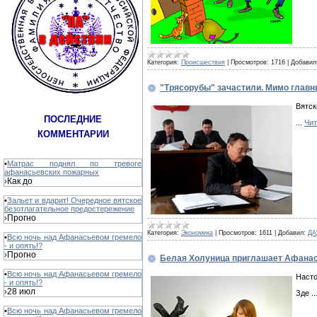
Категория:
Происшествия
|
Просмотров:
1716
|
Добавил
"Трясорубы" зачастили. Мимо глав
Вятск
ПОСЛЕДНИЕ
...
Чит
КОММЕНТАРИИ
•
Матрас поднял по тревоге
афанасьевских пожарных
Как до
›
•
Зальет и вдарит! Очередное вятское
безотлагательное предостережение
Прогно
›
Категория:
Экономика
|
Просмотров:
1611
|
Добавил:
ДА
•
Всю ночь над Афанасьевом гремело
- и опять!?
Прогно
›
Белая Холуница приглашает Афанась
•
Всю ночь над Афанасьевом гремело
Насто
- и опять!?
28 июл
›
Зде
..
•
Всю ночь над Афанасьевом гремело