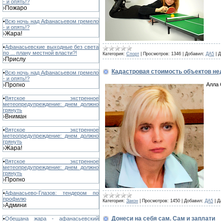
- и опять!?
Пожаро
›
•
Всю ночь над Афанасьевом гремело
- и опять!?
Жара!
›
•
Афанасьевские выходные без света
по ... плану местной власти?!
Категория:
Спорт
|
Просмотров:
1346
|
Добавил:
ДА5
|
Д
Прислу
›
Кадастровая стоимость объектов нед
•
Всю ночь над Афанасьевом гремело
- и опять!?
Алла 
Прогно
›
•
Вятское экстренное
метеопредупреждение: днем должно
грянуть
Вниман
›
•
Вятское экстренное
метеопредупреждение: днем должно
грянуть
Жара!
›
•
Вятское экстренное
метеопредупреждение: днем должно
грянуть
Прогно
›
•
Афанасьево-Глазов: тендером по
профилю
Категория:
Закон
|
Просмотров:
1450
|
Добавил:
ДА5
|
Д
Админи
›
Донеси на себя сам. Сам и заплати
•
Обещана жара - афанасьевский