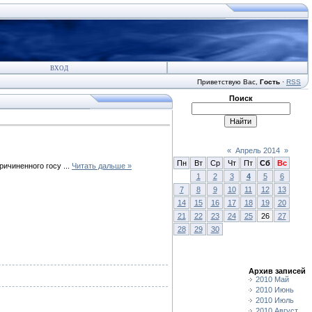
ВХОД
Приветствую Вас
,
Гость
·
RSS
Поиск
«
Апрель 2014
»
Пн
Вт
Ср
Чт
Пт
Сб
Вс
ричиненного госу
...
Читать дальше »
1
2
3
4
5
6
7
8
9
10
11
12
13
14
15
16
17
18
19
20
21
22
23
24
25
26
27
28
29
30
Архив записей
2010 Май
2010 Июнь
2010 Июль
2010 Август