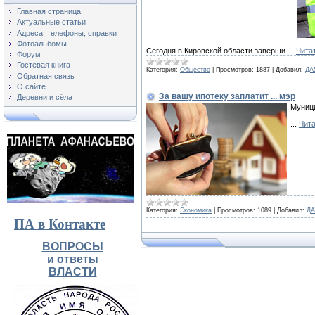
Главная страница
Актуальные статьи
Адреса, телефоны, справки
Фотоальбомы
Сегодня в Кировской области заверши
...
Чита
Форум
Гостевая книга
Категория:
Общество
|
Просмотров:
1887
|
Добавил:
ДА
Обратная связь
О сайте
За вашу ипотеку заплатит ... мэр
Деревни и сёла
Муници
...
Чита
Категория:
Экономика
|
Просмотров:
1089
|
Добавил:
ДА
ПА в Контакте
ВОПРОСЫ
и ответы
ВЛАСТИ