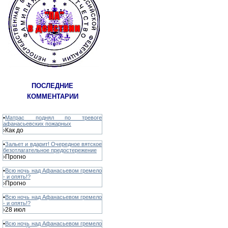
ПОСЛЕДНИЕ
КОММЕНТАРИИ
•
Матрас поднял по тревоге
афанасьевских пожарных
Как до
›
•
Зальет и вдарит! Очередное вятское
безотлагательное предостережение
Прогно
›
•
Всю ночь над Афанасьевом гремело
- и опять!?
Прогно
›
•
Всю ночь над Афанасьевом гремело
- и опять!?
28 июл
›
•
Всю ночь над Афанасьевом гремело