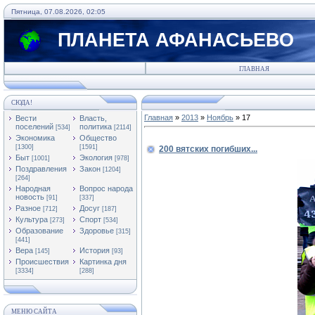
Пятница, 07.08.2026, 02:05
ПЛАНЕТА АФАНАСЬЕВО
ГЛАВНАЯ
СЮДА!
Главная
»
2013
»
Ноябрь
»
17
Вести
Власть,
поселений
политика
[534]
[2114]
Экономика
Общество
[1300]
[1591]
200 вятских погибших...
Быт
Экология
[1001]
[978]
Поздравления
Закон
[1204]
[264]
Народная
Вопрос народа
новость
[91]
[337]
Разное
Досуг
[712]
[187]
Культура
Спорт
[273]
[534]
Образование
Здоровье
[315]
[441]
Вера
История
[145]
[93]
Происшествия
Картинка дня
[3334]
[288]
МЕНЮ САЙТА