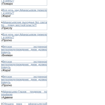
- и опять!?
Пожаро
›
•
Всю ночь над Афанасьевом гремело
- и опять!?
Жара!
›
•
Афанасьевские выходные без света
по ... плану местной власти?!
Прислу
›
•
Всю ночь над Афанасьевом гремело
- и опять!?
Прогно
›
•
Вятское экстренное
метеопредупреждение: днем должно
грянуть
Вниман
›
•
Вятское экстренное
метеопредупреждение: днем должно
грянуть
Жара!
›
•
Вятское экстренное
метеопредупреждение: днем должно
грянуть
Прогно
›
•
Афанасьево-Глазов: тендером по
профилю
Админи
›
•
Обещана жара - афанасьевский