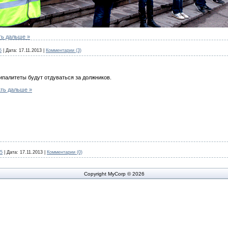
ть дальше »
5
|
Дата:
17.11.2013
|
Комментарии (3)
палитеты будут отдуваться за должников.
ть дальше »
5
|
Дата:
17.11.2013
|
Комментарии (0)
Copyright MyCorp © 2026