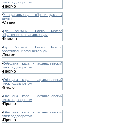
пляж под запретом
Прогно
›
•
У афанасьевца отобрали ружье и
деньги
С заря
›
•
Где бензин?! Елена Белева
обратилась к афанасьевцам
Коммен
›
•
Где бензин?! Елена Белева
обратилась к афанасьевцам
Там же
›
•
Обещана жара - афанасьевский
пляж под запретом
Прогно
›
•
Обещана жара - афанасьевский
пляж под запретом
8 чело
›
•
Обещана жара - афанасьевский
пляж под запретом
Прогно
›
•
Обещана жара - афанасьевский
пляж под запретом
Прогно
›