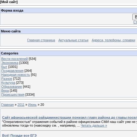
[
Мой сайт
]
Форма входа
В
Ст
Меню сайта
Главная страница
Актуальные статьи
Адреса, телефоны, справки
Categories
Вести поселений
[534]
Экономика
[1300]
Быт
[1001]
Поздравления
[264]
Народная новость
[91]
Разное
[712]
Культура
[273]
Образование
[441]
Вера
[145]
Происшествия
[3334]
Главная
»
2011
»
Июнь
»
20
Сайт афанасьевской райадминистрации понизил главу района до главы посе
"Оперативностью" отражения событий в районе официозными СМИ наш сайт уже не у
обновлены тогда-то (навскидку см. , например,
...
Читать дальше »
Всё! Позади все ЕГЭ