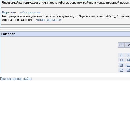
Чрезвычайная ситуация случилась в Афанасьевском районе в конце прошлой недел
Церковь ... обворовали
Беспредельное кощунство случилось в д.Кувакуш. Здесь в ночь на субботу, 18 июня
Афанасьевская пол
...
Читать дальше »
Calendar
Пн
Вт
6
7
13
14
20
21
27
28
Полная версия сайта