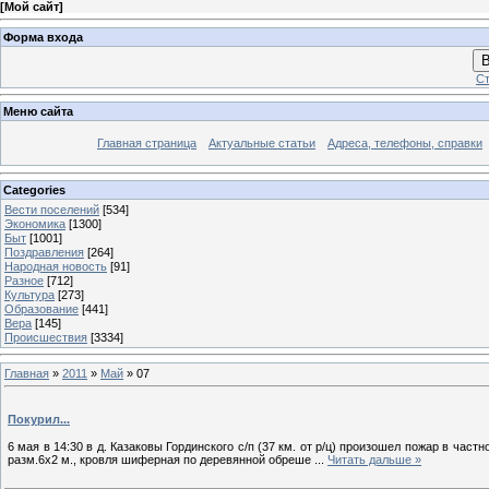
[
Мой сайт
]
Форма входа
В
Ст
Меню сайта
Главная страница
Актуальные статьи
Адреса, телефоны, справки
Categories
Вести поселений
[534]
Экономика
[1300]
Быт
[1001]
Поздравления
[264]
Народная новость
[91]
Разное
[712]
Культура
[273]
Образование
[441]
Вера
[145]
Происшествия
[3334]
Главная
»
2011
»
Май
»
07
Покурил...
6 мая в 14:30 в д. Казаковы Гординского с/п (37 км. от р/ц) произошел пожар в час
разм.6х2 м., кровля шиферная по деревянной обреше
...
Читать дальше »