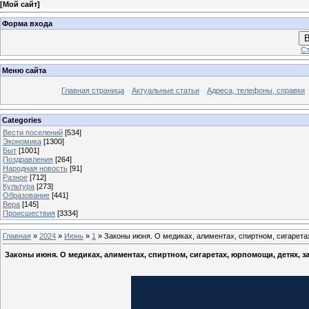
[
Мой сайт
]
Форма входа
В
Ст
Меню сайта
Главная страница
Актуальные статьи
Адреса, телефоны, справки
Categories
Вести поселений
[534]
Экономика
[1300]
Быт
[1001]
Поздравления
[264]
Народная новость
[91]
Разное
[712]
Культура
[273]
Образование
[441]
Вера
[145]
Происшествия
[3334]
Главная
»
2024
»
Июнь
»
1
» Законы июня. О медиках, алиментах, спиртном, сигарета
Законы июня. О медиках, алиментах, спиртном, сигаретах, юрпомощи, детях, 