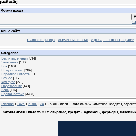
[
Мой сайт
]
Форма входа
В
Ст
Меню сайта
Главная страница
Актуальные статьи
Адреса, телефоны, справки
Categories
Вести поселений
[534]
Экономика
[1300]
Быт
[1001]
Поздравления
[264]
Народная новость
[91]
Разное
[712]
Культура
[273]
Образование
[441]
Вера
[145]
Происшествия
[3334]
Главная
»
2024
»
Июнь
»
30
» Законы июля. Плата ха ЖКУ, спиртное, кредиты, адвок
Законы июля. Плата ха ЖКУ, спиртное, кредиты, адвокаты, фермеры, чиновни