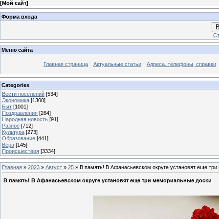
[
Мой сайт
]
Форма входа
В
Ст
Меню сайта
Главная страница
Актуальные статьи
Адреса, телефоны, справки
Categories
Вести поселений
[534]
Экономика
[1300]
Быт
[1001]
Поздравления
[264]
Народная новость
[91]
Разное
[712]
Культура
[273]
Образование
[441]
Вера
[145]
Происшествия
[3334]
Главная
»
2023
»
Август
»
25
» В память! В Афанасьевском округе установят еще тр
В память! В Афанасьевском округе установят еще три мемориальные доски