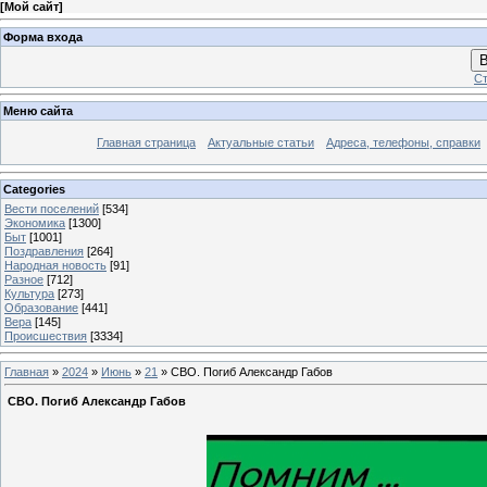
[
Мой сайт
]
Форма входа
В
Ст
Меню сайта
Главная страница
Актуальные статьи
Адреса, телефоны, справки
Categories
Вести поселений
[534]
Экономика
[1300]
Быт
[1001]
Поздравления
[264]
Народная новость
[91]
Разное
[712]
Культура
[273]
Образование
[441]
Вера
[145]
Происшествия
[3334]
Главная
»
2024
»
Июнь
»
21
» СВО. Погиб Александр Габов
СВО. Погиб Александр Габов