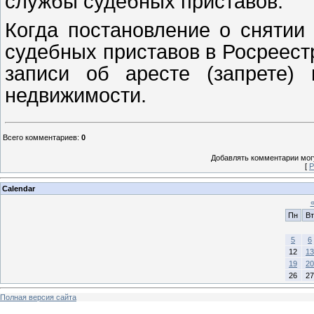
службы судебных приставов.
Когда постановление о снятии 
судебных приставов в Росреест
записи об аресте (запрете)
недвижимости.
Всего комментариев
:
0
Добавлять комментарии могу
[
Р
Calendar
Пн
Вт
5
6
12
13
19
20
26
27
Полная версия сайта