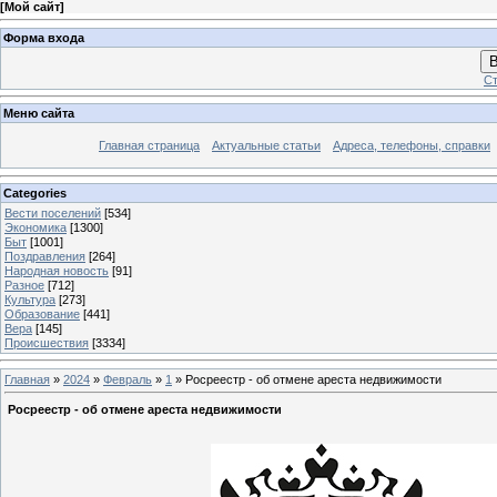
[
Мой сайт
]
Форма входа
В
Ст
Меню сайта
Главная страница
Актуальные статьи
Адреса, телефоны, справки
Categories
Вести поселений
[534]
Экономика
[1300]
Быт
[1001]
Поздравления
[264]
Народная новость
[91]
Разное
[712]
Культура
[273]
Образование
[441]
Вера
[145]
Происшествия
[3334]
Главная
»
2024
»
Февраль
»
1
» Росреестр - об отмене ареста недвижимости
Росреестр - об отмене ареста недвижимости