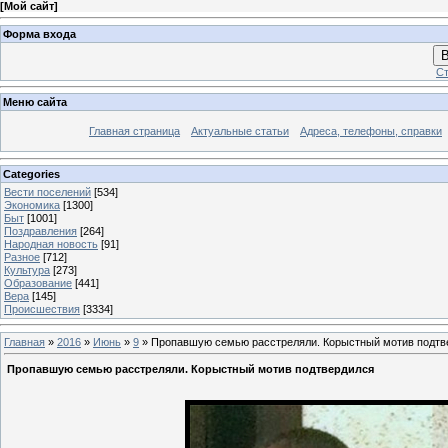
[
Мой сайт
]
Форма входа
В
Ст
Меню сайта
Главная страница
Актуальные статьи
Адреса, телефоны, справки
Categories
Вести поселений
[534]
Экономика
[1300]
Быт
[1001]
Поздравления
[264]
Народная новость
[91]
Разное
[712]
Культура
[273]
Образование
[441]
Вера
[145]
Происшествия
[3334]
Главная
»
2016
»
Июнь
»
9
» Пропавшую семью расстреляли. Корыстный мотив подтв
Пропавшую семью расстреляли. Корыстный мотив подтвердился