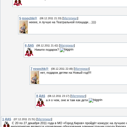
5
rosochk@
[
Материал
]
(08.12.2011 21:33)
нееее, я лучше на Театральной площади....))))
6
ДА5
[
Материал
]
(08.12.2011 21:42)
Никите подарок?
7
rosochk@
[
Материал
]
(08.12.2011 22:49)
нет, подарок детям на Новый год!!!!
8
ДА5
[
Материал
]
(08.12.2011 23:17)
а я о чем, оне ж там как дети
1
ДА5
[
Материал
]
(07.12.2011 21:51)
С 20 по 27 декабря 2011 года в МО «Город Киров» пройдёт конкурс на лучш
мероприятия является управление образования администрации города Кирова.