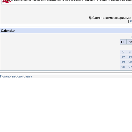
Добавлять комментарии могу
[
Р
Calendar
Пн
Вт
5
6
12
13
19
20
26
27
Полная версия сайта