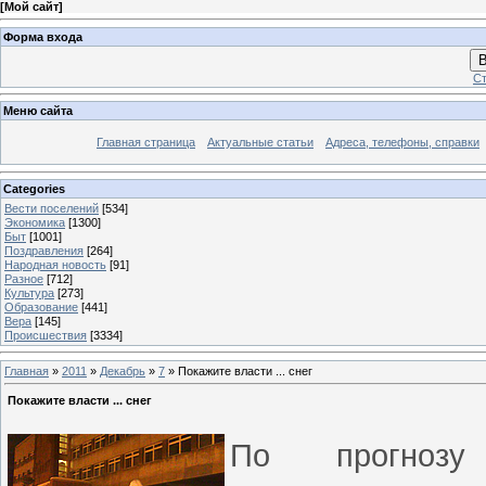
[
Мой сайт
]
Форма входа
В
Ст
Меню сайта
Главная страница
Актуальные статьи
Адреса, телефоны, справки
Categories
Вести поселений
[534]
Экономика
[1300]
Быт
[1001]
Поздравления
[264]
Народная новость
[91]
Разное
[712]
Культура
[273]
Образование
[441]
Вера
[145]
Происшествия
[3334]
Главная
»
2011
»
Декабрь
»
7
» Покажите власти ... снег
Покажите власти ... снег
По прогноз