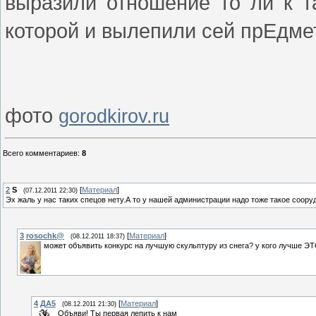
выразили отношение то ли к та
которой и вылепили сей прЕдмет
фото
gorodkirov.ru
Всего комментариев
:
8
2
S
[
Материал
]
(07.12.2011 22:30)
Эх жаль у нас таких спецов нету.А то у нашей администрации надо тоже такое соору
3
rosochk@
[
Материал
]
(08.12.2011 18:37)
может объявить конкурс на лучшую скульптуру из снега? у кого лучше Э
4
ДА5
[
Материал
]
(08.12.2011 21:30)
Объяви! Ты первая лепить к нам