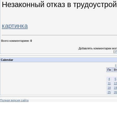
Незаконный отказ в трудоустрой
картинка
Всего комментариев
:
0
Добавлять комментарии могу
[
Р
Calendar
«
Пн
Вт
4
5
11
12
18
19
25
26
Полная версия сайта