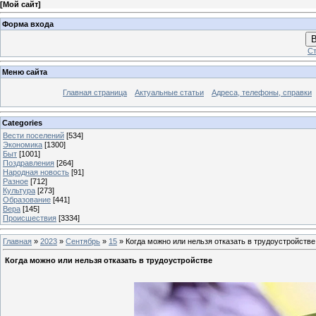
[
Мой сайт
]
Форма входа
В
Ст
Меню сайта
Главная страница
Актуальные статьи
Адреса, телефоны, справки
Categories
Вести поселений
[534]
Экономика
[1300]
Быт
[1001]
Поздравления
[264]
Народная новость
[91]
Разное
[712]
Культура
[273]
Образование
[441]
Вера
[145]
Происшествия
[3334]
Главная
»
2023
»
Сентябрь
»
15
» Когда можно или нельзя отказать в трудоустройстве
Когда можно или нельзя отказать в трудоустройстве