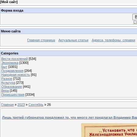
[
Мой сайт
]
Форма входа
В
Ст
Меню сайта
Главная страница
Актуальные статьи
Адреса, телефоны, справки
Categories
Вести поселений
[534]
Экономика
[1300]
Быт
[1001]
Поздравления
[264]
Народная новость
[91]
Разное
[712]
Культура
[273]
Образование
[441]
Вера
[145]
Происшествия
[3334]
Главная
»
2023
»
Сентябрь
»
26
Лишь третий губернатор предложил то, что много лет предлагал Владимир В