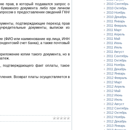
ию прав, в который подавался запрос о
2010 Сентябрь
 бумажного документа либо при личном
2010 Октябрь
апросом о предоставлении сведений ГКН/
2010 Ноябрь
2010 Декабрь
2011 Январь
окументы, подтверждающие переход прав
2011 Февраль
учредительные документы, выписки из
2011 Март
2011 Апрель
ние (ФИО или наименование юр.лица, ИНН
2011 Май
ондентский счет банка), а также почтовый
2011 Июнь
2011 Июль
2011 Август
риложение копии такого документа, но в
2011 Сентябрь
латеж.
2011 Октябрь
2011 Ноябрь
а, подтверждающего факт оплаты, такое
2011 Декабрь
2012 Январь
пления. Возврат платы осуществляется в
2012 Февраль
2012 Март
2012 Апрель
2012 Май
2012 Июнь
2012 Июль
2012 Август
2012 Сентябрь
2012 Октябрь
2012 Ноябрь
2012 Декабрь
2013 Январь