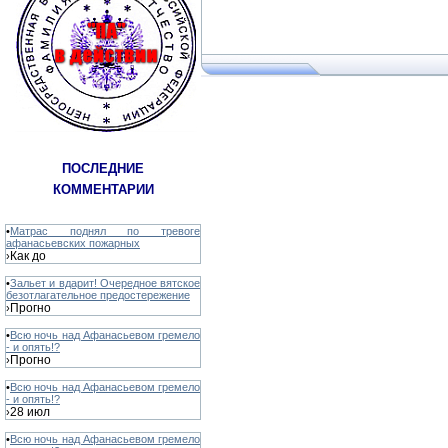
ПОСЛЕДНИЕ
КОММЕНТАРИИ
•
Матрас поднял по тревоге
афанасьевских пожарных
Как до
›
•
Зальет и вдарит! Очередное вятское
безотлагательное предостережение
Прогно
›
•
Всю ночь над Афанасьевом гремело
- и опять!?
Прогно
›
•
Всю ночь над Афанасьевом гремело
- и опять!?
28 июл
›
•
Всю ночь над Афанасьевом гремело