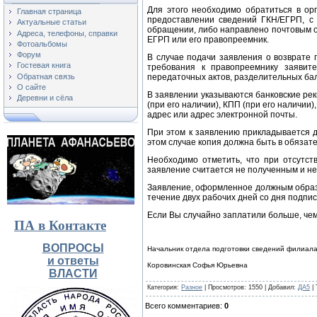
Для этого необходимо обратиться в ор
Главная страница
предоставлении сведений ГКН/ЕГРП, с
Актуальные статьи
обращении, либо направлено почтовым о
Адреса, телефоны, справки
ЕГРП или его правопреемник.
Фотоальбомы
Форум
В случае подачи заявления о возврате
Гостевая книга
требования к правопреемнику заявит
Обратная связь
передаточных актов, разделительных бала
О сайте
В заявлении указываются банковские ре
Деревни и сёла
(при его наличии), КПП (при его наличии
адрес или адрес электронной почты.
При этом к заявлению прикладывается д
этом случае копия должна быть в обяза
Необходимо отметить, что при отсутст
заявление считается не полученным и не
Заявление, оформленное должным образо
течение двух рабочих дней со дня подп
Если Вы случайно заплатили больше, чем
ПА в Контакте
ВОПРОСЫ
Начальник отдела подготовки сведений филиал
и ответы
Коровинская Софья Юрьевна
ВЛАСТИ
Категория
:
Разное
|
Просмотров
: 1550 |
Добавил
:
ДА5
|
Всего комментариев
:
0