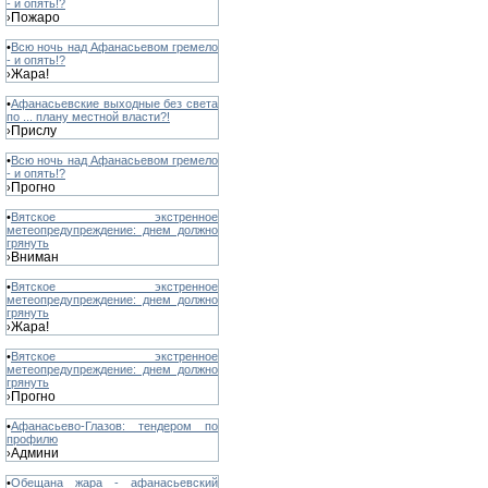
- и опять!?
Пожаро
›
•
Всю ночь над Афанасьевом гремело
- и опять!?
Жара!
›
•
Афанасьевские выходные без света
по ... плану местной власти?!
Прислу
›
•
Всю ночь над Афанасьевом гремело
- и опять!?
Прогно
›
•
Вятское экстренное
метеопредупреждение: днем должно
грянуть
Вниман
›
•
Вятское экстренное
метеопредупреждение: днем должно
грянуть
Жара!
›
•
Вятское экстренное
метеопредупреждение: днем должно
грянуть
Прогно
›
•
Афанасьево-Глазов: тендером по
профилю
Админи
›
•
Обещана жара - афанасьевский