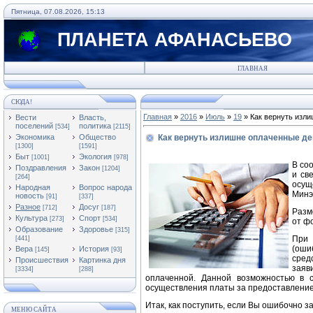
Пятница, 07.08.2026, 15:13
ПЛАНЕТА АФАНАСЬЕВО
ГЛАВНАЯ
СЮДА!
Главная
»
2016
»
Июль
»
19
» Как вернуть изл
Вести
Власть,
поселений
политика
[534]
[2115]
Экономика
Общество
Как вернуть излишне оплаченные д
[1300]
[1591]
Быт
Экология
[1001]
[978]
В со
Поздравления
Закон
[1204]
и св
[264]
осущ
Народная
Вопрос народа
Минэ
новость
[91]
[337]
Разное
Досуг
[712]
[187]
Разм
Культура
Спорт
[273]
[534]
от ф
Образование
Здоровье
[315]
При 
[441]
(оши
Вера
История
[145]
[93]
сред
Происшествия
Картинка дня
заяв
[3334]
[288]
оплаченной. Данной возможностью в с
осуществления платы за предоставление
Итак, как поступить, если Вы ошибочно 
МЕНЮ САЙТА