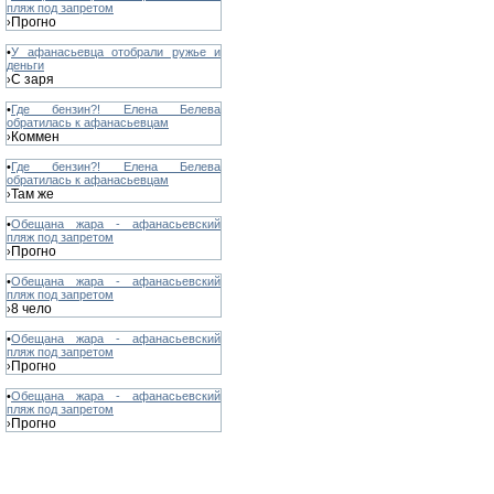
пляж под запретом
Прогно
›
•
У афанасьевца отобрали ружье и
деньги
С заря
›
•
Где бензин?! Елена Белева
обратилась к афанасьевцам
Коммен
›
•
Где бензин?! Елена Белева
обратилась к афанасьевцам
Там же
›
•
Обещана жара - афанасьевский
пляж под запретом
Прогно
›
•
Обещана жара - афанасьевский
пляж под запретом
8 чело
›
•
Обещана жара - афанасьевский
пляж под запретом
Прогно
›
•
Обещана жара - афанасьевский
пляж под запретом
Прогно
›