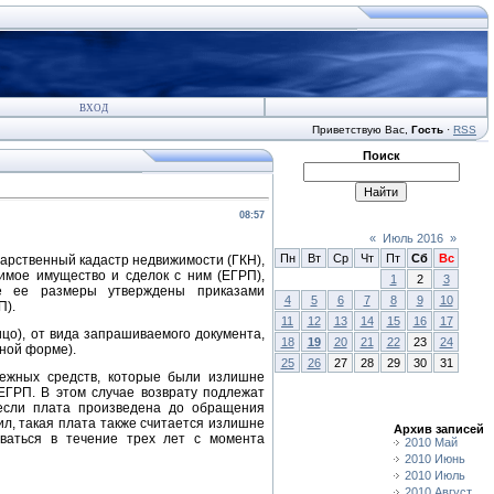
ВХОД
Приветствую Вас
,
Гость
·
RSS
Поиск
08:57
«
Июль 2016
»
Пн
Вт
Ср
Чт
Пт
Сб
Вс
дарственный кадастр недвижимости (ГКН),
имое имущество и сделок с ним (ЕГРП),
1
2
3
же ее размеры утверждены приказами
4
5
6
7
8
9
10
П).
11
12
13
14
15
16
17
цо), от вида запрашиваемого документа,
18
19
20
21
22
23
24
ной форме).
25
26
27
28
29
30
31
нежных средств, которые были излишне
ЕГРП. В этом случае возврату подлежат
если плата произведена до обращения
ил, такая плата также считается излишне
Архив записей
оваться в течение трех лет с момента
2010 Май
2010 Июнь
2010 Июль
2010 Август