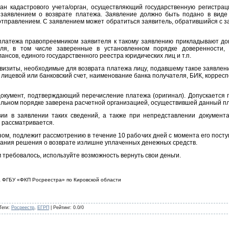
ган кадастрового учета/орган, осуществляющий государственную регистрац
 заявлением о возврате платежа. Заявление должно быть подано в виде
тправлением. С заявлением может обратиться заявитель, обратившийся с з
 платежа правопреемником заявителя к такому заявлению прикладывают д
еля, в том числе заверенные в установленном порядке доверенности, 
нсов, единого государственного реестра юридических лиц и т.п.
квизиты, необходимые для возврата платежа лицу, подавшему такое заявле
), лицевой или банковский счет, наименование банка получателя, БИК, корресп
окумент, подтверждающий перечисление платежа (оригинал). Допускается п
тельном порядке заверена расчетной организацией, осуществившей данный п
вии в заявлении таких сведений, а также при непредставлении документ
 рассматривается.
м, подлежит рассмотрению в течение 10 рабочих дней с момента его посту
исания решения о возврате излишне уплаченных денежных средств.
 требовалось, используйте возможность вернуть свои деньги.
а ФГБУ «ФКП Росреестра» по Кировской области
Теги
:
Росреестр
,
ЕГРП
|
Рейтинг
:
0.0
/
0