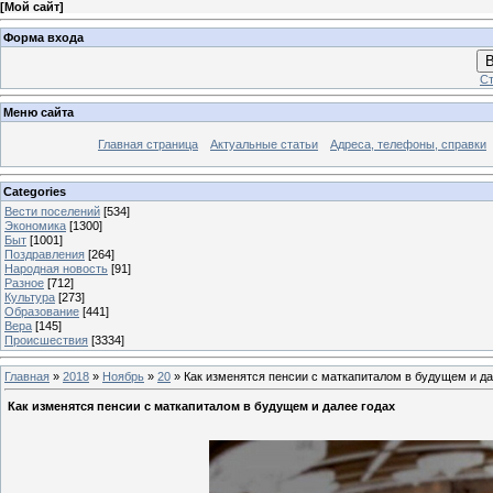
[
Мой сайт
]
Форма входа
В
Ст
Меню сайта
Главная страница
Актуальные статьи
Адреса, телефоны, справки
Categories
Вести поселений
[534]
Экономика
[1300]
Быт
[1001]
Поздравления
[264]
Народная новость
[91]
Разное
[712]
Культура
[273]
Образование
[441]
Вера
[145]
Происшествия
[3334]
Главная
»
2018
»
Ноябрь
»
20
» Как изменятся пенсии с маткапиталом в будущем и да
Как изменятся пенсии с маткапиталом в будущем и далее годах