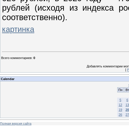
рублей (исходя из индекса р
соответственно).
картинка
Всего комментариев
:
0
Добавлять комментарии могу
[
Р
Calendar
Пн
Вт
5
6
12
13
19
20
26
27
Полная версия сайта