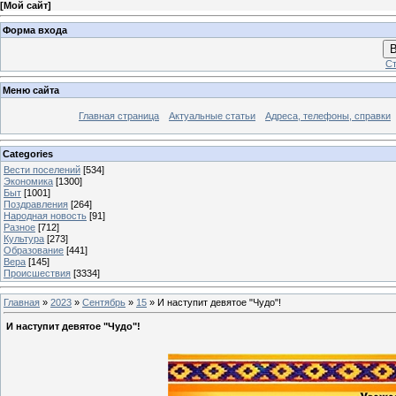
[
Мой сайт
]
Форма входа
В
Ст
Меню сайта
Главная страница
Актуальные статьи
Адреса, телефоны, справки
Categories
Вести поселений
[534]
Экономика
[1300]
Быт
[1001]
Поздравления
[264]
Народная новость
[91]
Разное
[712]
Культура
[273]
Образование
[441]
Вера
[145]
Происшествия
[3334]
Главная
»
2023
»
Сентябрь
»
15
» И наступит девятое "Чудо"!
И наступит девятое "Чудо"!