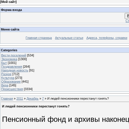
[
Мой сайт
]
Форма входа
В
Ст
Меню сайта
Главная страница
Актуальные статьи
Адреса, телефоны, справки
Categories
Вести поселений
[534]
Экономика
[1300]
Быт
[1001]
Поздравления
[264]
Народная новость
[91]
Разное
[712]
Культура
[273]
Образование
[441]
Вера
[145]
Происшествия
[3334]
Главная
»
2011
»
Декабрь
»
7
» И людей пенсионники перестанут гонять?
И людей пенсионники перестанут гонять?
Пенсионный фонд и архивы наконец