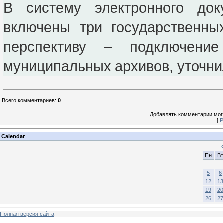
В систему электронного док
включены три государственн
перспективу – подключение
муниципальных архивов, уточни
Всего комментариев
:
0
Добавлять комментарии могу
[
Р
Calendar
Пн
Вт
5
6
12
13
19
20
26
27
Полная версия сайта