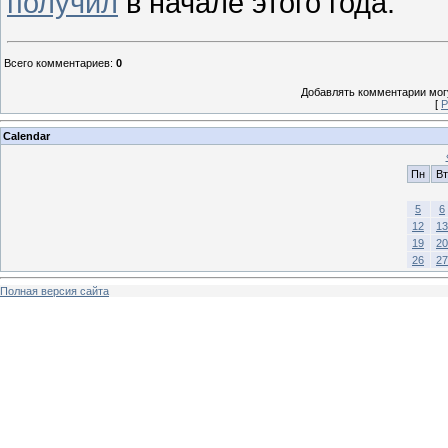
получил
в начале этого года.
Всего комментариев
:
0
Добавлять комментарии могу
[
Р
Calendar
Пн
Вт
5
6
12
13
19
20
26
27
Полная версия сайта