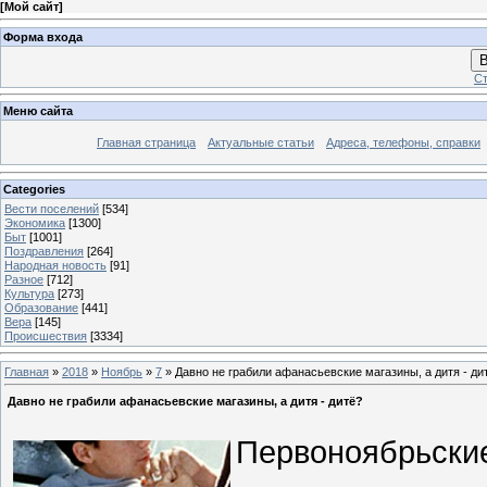
[
Мой сайт
]
Форма входа
В
Ст
Меню сайта
Главная страница
Актуальные статьи
Адреса, телефоны, справки
Categories
Вести поселений
[534]
Экономика
[1300]
Быт
[1001]
Поздравления
[264]
Народная новость
[91]
Разное
[712]
Культура
[273]
Образование
[441]
Вера
[145]
Происшествия
[3334]
Главная
»
2018
»
Ноябрь
»
7
» Давно не грабили афанасьевские магазины, а дитя - ди
Давно не грабили афанасьевские магазины, а дитя - дитё?
Первоноябрьские