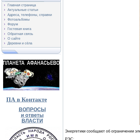
Главная страница
Актуальные статьи
Адреса, телефоны, справки
Фотоальбомы
Форум
Гостевая книга
Обратная связь
О сайте
Деревни и сёла
ПА в Контакте
ВОПРОСЫ
и ответы
ВЛАСТИ
Энергетики сообщают об ограничении эл
РЭС: