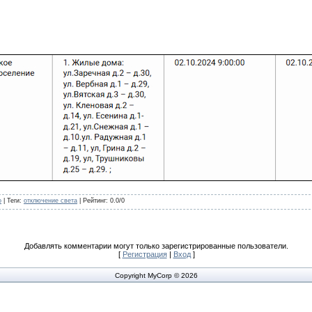
o
|
Теги
:
отключение света
|
Рейтинг
:
0.0
/
0
Добавлять комментарии могут только зарегистрированные пользователи.
[
Регистрация
|
Вход
]
Copyright MyCorp © 2026