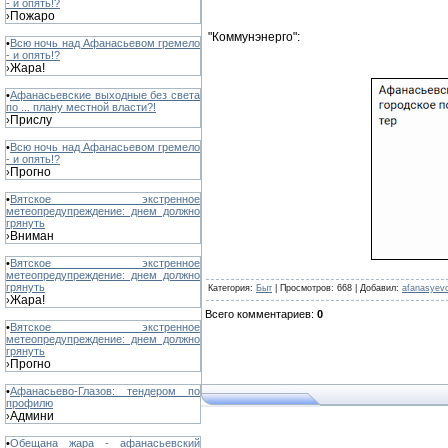
- и опять!?
Пожаро
›
"Коммунэнерго":
•
Всю ночь над Афанасьевом гремело
- и опять!?
Жара!
›
•
Афанасьевские выходные без света
по ... плану местной власти?!
Прислу
›
•
Всю ночь над Афанасьевом гремело
- и опять!?
Прогно
›
•
Вятское экстренное
метеопредупреждение: днем должно
грянуть
Вниман
›
•
Вятское экстренное
метеопредупреждение: днем должно
грянуть
Категория
:
Быт
|
Просмотров
: 668 |
Добавил
:
afanasyev
Жара!
›
Всего комментариев
:
0
•
Вятское экстренное
метеопредупреждение: днем должно
грянуть
Прогно
›
•
Афанасьево-Глазов: тендером по
профилю
Админи
›
•
Обещана жара - афанасьевский