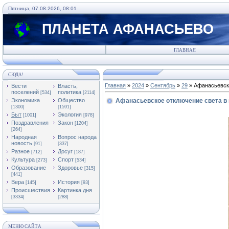
Пятница, 07.08.2026, 08:01
ПЛАНЕТА АФАНАСЬЕВО
ГЛАВНАЯ
СЮДА!
Главная
»
2024
»
Сентябрь
»
29
» Афанасьевско
Вести
Власть,
поселений
политика
[534]
[2114]
Экономика
Общество
Афанасьевское отключение света в 
[1300]
[1591]
Быт
Экология
[1001]
[978]
Поздравления
Закон
[1204]
[264]
Народная
Вопрос народа
новость
[91]
[337]
Разное
Досуг
[712]
[187]
Культура
Спорт
[273]
[534]
Образование
Здоровье
[315]
[441]
Вера
История
[145]
[93]
Происшествия
Картинка дня
[3334]
[288]
МЕНЮ САЙТА