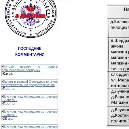
ПОСЛЕДНИЕ
КОММЕНТАРИИ
•
Матрас поднял по тревоге
афанасьевских пожарных
Как до
›
•
Зальет и вдарит! Очередное вятское
безотлагательное предостережение
Прогно
›
•
Всю ночь над Афанасьевом гремело
- и опять!?
Прогно
›
•
Всю ночь над Афанасьевом гремело
- и опять!?
28 июл
›
•
Всю ночь над Афанасьевом гремело