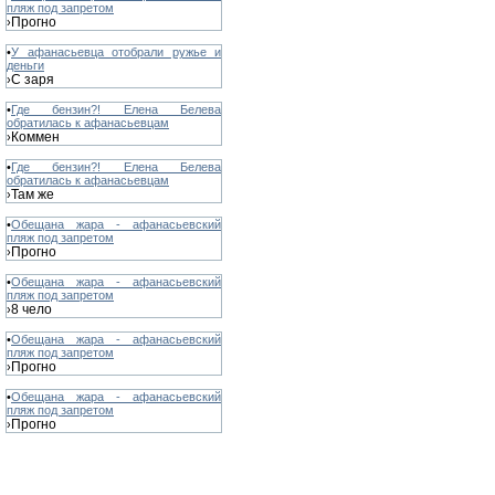
пляж под запретом
Прогно
›
•
У афанасьевца отобрали ружье и
деньги
С заря
›
•
Где бензин?! Елена Белева
обратилась к афанасьевцам
Коммен
›
•
Где бензин?! Елена Белева
обратилась к афанасьевцам
Там же
›
•
Обещана жара - афанасьевский
пляж под запретом
Прогно
›
•
Обещана жара - афанасьевский
пляж под запретом
8 чело
›
•
Обещана жара - афанасьевский
пляж под запретом
Прогно
›
•
Обещана жара - афанасьевский
пляж под запретом
Прогно
›