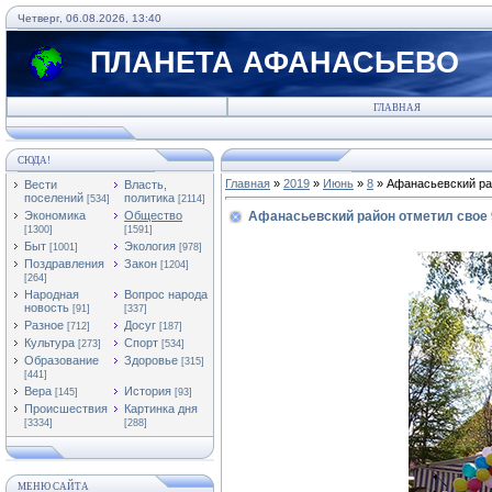
Четверг, 06.08.2026, 13:40
ПЛАНЕТА АФАНАСЬЕВО
ГЛАВНАЯ
СЮДА!
Главная
»
2019
»
Июнь
»
8
» Афанасьевский ра
Вести
Власть,
поселений
политика
[534]
[2114]
Экономика
Общество
Афанасьевский район отметил свое 
[1300]
[1591]
Быт
Экология
[1001]
[978]
Поздравления
Закон
[1204]
[264]
Народная
Вопрос народа
новость
[91]
[337]
Разное
Досуг
[712]
[187]
Культура
Спорт
[273]
[534]
Образование
Здоровье
[315]
[441]
Вера
История
[145]
[93]
Происшествия
Картинка дня
[3334]
[288]
МЕНЮ САЙТА