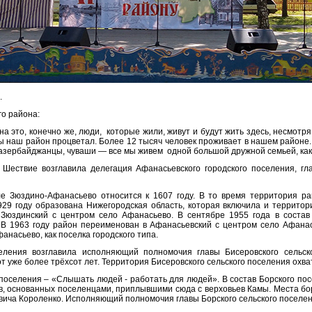
.
о района:
а это, конечно же, люди, которые жили, живут и будут жить здесь, несмотря
обы наш район процветал. Более 12 тысяч человек проживает в нашем районе.
азербайджанцы, чуваши — все мы живем одной большой дружной семьей, как
 Шествие возглавила делегация Афанасьевского городского поселения, гл
е Зюздино-Афанасьево относится к 1607 году. В то время территория рай
29 году образована Нижегородская область, которая включила и территори
 Зюздинский с центром село Афанасьево. В сентябре 1955 года в соста
. В 1963 году район переименован в Афанасьевский с центром село Афанас
анасьево, как поселка городского типа.
селения возглавила исполняющий полномочия главы Бисеровского сельс
т уже более трёхсот лет. Территория Бисеровского сельского поселения охва
оселения – «Слышать людей - работать для людей». В состав Борского пос
ов, основанных поселенцами, приплывшими сюда с верховьев Камы. Места бо
ича Короленко. Исполняющий полномочия главы Борского сельского поселен