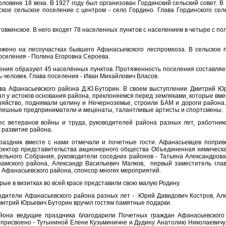
ловине 18 века. В 1927 году был организован Гординский сельский совет. В
инское сельское поселение с центром - село Гордино. Глава Гординского с
вкинское. В него входят 78 населенных пунктов с населением в четыре с по
ожено на лесоучастках бывшего Афанасьевского леспромхоза. В сельское п
поселения - Полина Егоровна Сероева.
ения образуют 45 населённых пунктов. Протяженность поселения составляет
ь человек. Глава поселения - Иван Михайлович Власов.
ва Афанасьевского района Д.Ю.Буторин. В своем выступлении Дмитрий Юр
ял у истоков основания района, преклоняемся перед земляками, которые вм
зяйство, поднимали целину и Нечерноземье, строили БАМ и дороги района
спешные предприниматели и меценаты, талантливые артисты и спортсмены.
с ветеранов войны и труда, руководителей района разных лет, работнико
 развитие района.
праздник вместе с нами отмечали и почетные гости. Афанасьевцев поприв
иректор представительства акционерного общества Объединенная химическа
ельного Собрания, руководители соседних районов - Татьяна Александрова
камского района, Александр Васильевич Малков, первый заместитель гла
 Афанасьевского района, спонсор многих мероприятий.
рые в визитках во всей красе представили свою малую Родину.
водители Афанасьевского района разных лет - Юрий Давидович Костров, Ал
митрий Юрьевич Буторин вручил гостям памятные подарки.
йона ведущие праздника благодарили Почетных граждан Афанасьевского
рисвоено - Тутыниной Елене Кузьминичне и Дудину Анатолию Николаевичу. 