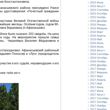
ия Константиновича.
2015 Июль
2015 Август
анасьевского района присуждено Раисе
2015 Сентябрь
ны удостоверения «Почетный гражданин
2015 Октябрь
2015 Ноябрь
участника Великой Отечественной войны
2015 Декабрь
жайшие месяцы. Особым годом, годом 90-
2016 Январь
ьевна Варанкина (п.Афанасьево).
2016 Февраль
2016 Март
айона было сыграно 202 свадьбы. На цену
2016 Апрель
эти годы. На мероприятие пришли семьи
2016 Май
вны, Черанёвых Василия Фёдоровича и
2016 Июнь
2016 Июль
а отпраздновал Афанасьевский районный
2016 Август
адьевич Поносов) и «Луч» (председатель
2016 Сентябрь
2016 Октябрь
2016 Ноябрь
частие в его судьбе, неравнодушие к его
2016 Декабрь
2017 Январь
2017 Февраль
лее тебя нет».
2017 Март
2017 Апрель
2017 Май
2017 Июнь
2017 Июль
2017 Август
2017 Сентябрь
2017 Октябрь
2017 Ноябрь
2017 Декабрь