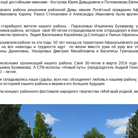
ещё достойными именами - Кострова Юрия Давыдовича и Половникова Евген
евского района решением районной Думы звание Почётный гражданин Аф
Ивановичу Харину. Раисе Степановне и Александру Ивановичу были вруче
 старейшего жителя нашего района - Парасковью Ильиничну Бузмакову, 
ников района, которые своё 90-летие отпраздновали или отпразднуют в бли
 смогли приехать Лидия Васильевна Кораблева (д.Слобода) и Таисья Афанас
сьевском районе за эти годы. 50 лет назад на территории Афанасьевского р
 на все невзгоды и трудности идут по жизни вместе рука об руку все 
Анны Даниловны, Назаровых Дмитрия Михайловича и Василисы Григорье
нескольких организаций нашего района. Своё 30-летие в марте 2019 год
ьевна Бузмакова). А СПК-колхозы «Новый путь» (председатель Андрей Генн
0 – летие.
и складывались наши судьбы, всех нас объединяет любовь к нашему району, у
ся историей нашего района и верим в его большое будущее.
а-концерт районного фестиваля народного творчества «Мой край родной, ми