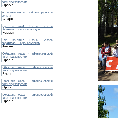
пляж под запретом
Прогно
›
•
У афанасьевца отобрали ружье и
деньги
С заря
›
•
Где бензин?! Елена Белева
обратилась к афанасьевцам
Коммен
›
•
Где бензин?! Елена Белева
обратилась к афанасьевцам
Там же
›
•
Обещана жара - афанасьевский
пляж под запретом
Прогно
›
•
Обещана жара - афанасьевский
пляж под запретом
8 чело
›
•
Обещана жара - афанасьевский
пляж под запретом
Прогно
›
•
Обещана жара - афанасьевский
пляж под запретом
Прогно
›