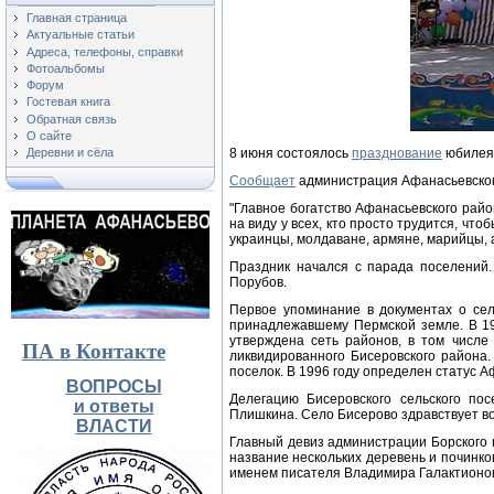
Главная страница
Актуальные статьи
Адреса, телефоны, справки
Фотоальбомы
Форум
Гостевая книга
Обратная связь
О сайте
8 июня состоялось
празднование
юбилея
Деревни и сёла
Сообщает
администрация Афанасьевског
"Главное богатство Афанасьевского район
на виду у всех, кто просто трудится, чт
украинцы, молдаване, армяне, марийцы, 
Праздник начался с парада поселений.
Порубов.
Первое упоминание в документах о сел
принадлежавшему Пермской земле. В 19
утверждена сеть районов, в том числе
ПА в Контакте
ликвидированного Бисеровского района
поселок. В 1996 году определен статус Аф
ВОПРОСЫ
Делегацию Бисеровского сельского по
и ответы
Плишкина. Село Бисерово здравствует во
ВЛАСТИ
Главный девиз администрации Борского п
название нескольких деревень и починк
именем писателя Владимира Галактионов