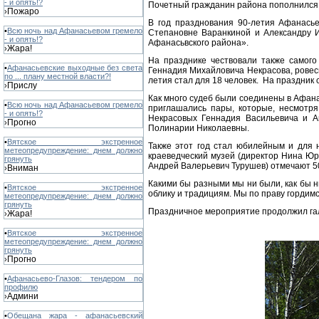
- и опять!?
Почетный гражданин района пополнился 
Пожаро
›
В год празднования 90-летия Афанась
•
Всю ночь над Афанасьевом гремело
Степановне Варанкиной и Александру 
- и опять!?
Афанасьвского района».
Жара!
›
На празднике чествовали также самого
•
Афанасьевские выходные без света
Геннадия Михайловича Некрасова, ровес
по ... плану местной власти?!
летия стал для 18 человек. На праздник
Прислу
›
Как много судеб были соединены в Афана
•
Всю ночь над Афанасьевом гремело
приглашались пары, которые, несмотря
- и опять!?
Некрасовых Геннадия Васильевича и 
Прогно
›
Полинарии Николаевны.
•
Вятское экстренное
Также этот год стал юбилейным и для 
метеопредупреждение: днем должно
краеведческий музей (директор Нина Юр
грянуть
Андрей Валерьевич Турушев) отмечают 5
Вниман
›
Какими бы разными мы ни были, как бы н
•
Вятское экстренное
облику и традициям. Мы по праву гордим
метеопредупреждение: днем должно
грянуть
Праздничное мероприятие продолжил гал
Жара!
›
•
Вятское экстренное
метеопредупреждение: днем должно
грянуть
Прогно
›
•
Афанасьево-Глазов: тендером по
профилю
Админи
›
•
Обещана жара - афанасьевский