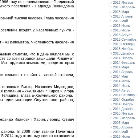
 1996 году он переименован в Гординский
2013 Январь
ельского поселения - Надежда Леонидовна
2013 Февраль
2013 Март
2013 Апрель
ловиной тысячи человек. Глава поселения
2013 Май
2013 Июнь
оселение входят 2 населённых пункта -
2013 Июль
2013 Август
2013 Сентябрь
 - 43 километра. Численность населения
2013 Октябрь
2013 Ноябрь
2013 Декабрь
ьевич отметил, что в день юбилея мы с
2014 Январь
есте со всей страной защищали Родину от
. Мы гордимся земляками, среди которых
2014 Февраль
2014 Март
2014 Апрель
в сельского хозяйства, лесной отрасли,
2014 Май
2014 Июнь
2014 Июль
етствовали Виктор Иванович Медведков,
2014 Август
я компания «УРАЛХИМ» г. Киров и Игорь
2014 Сентябрь
 Телицина, глава Б-Холуницкого района,
вы администрации Омутнинского района,
2014 Октябрь
2014 Ноябрь
2014 Декабрь
2015 Январь
2015 Февраль
ександр Иванович Харин, Леонид Кузмич
2015 Март
2015 Апрель
 района. В 2009 году звание Почетный
2015 Май
В 2014 году этом году список со званием
2015 Июнь