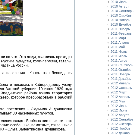
2010 Июль
2010 Август
2010 Сентябрь
2010 Октябрь
2010 Ноябрь
2010 Декабрь
2011 Январь
2011 Февраль
2011 Март
2011 Апрель
2011 Май
2011 Июнь
2011 Июль
 ни на что. Это люди, чья жизнь проходит
2011 Август
 Русские, удмурты, коми-пермяки, татары,
 частица России.
2011 Сентябрь
2011 Октябрь
ава поселения - Константин Леонидович
2011 Ноябрь
2011 Декабрь
2012 Январь
она относилась к Кайгородскому уезду,
2012 Февраль
ю Вятской губернии. 10 июня 1929 года
2012 Март
в Зюздинского района вошла территория
2012 Апрель
ьево, которое преобразовано в рабочий
2012 Май
2012 Июнь
кого поселения - Людмила Андрияновна
2012 Июль
тывает 30 населённых пунктов.
2012 Август
2012 Сентябрь
еления входят Берёзовские починки - это
2012 Октябрь
рские особенные, памятные, связанные с
2012 Ноябрь
ия - Ольга Валентиновна Трушникова.
2012 Декабрь