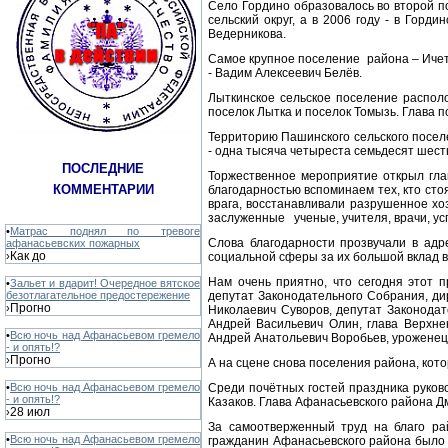
Село Гордино образовалось во второй по
сельский округ, а в 2006 году - в Горд
Ведерникова.
Самое крупное поселение района – Ичето
- Вадим Алексеевич Белёв.
Лыткинское сельское поселение распол
поселок Лытка и поселок Томызь. Глава 
Территорию Пашинского сельского посел
- одна тысяча четыреста семьдесят шест
ПОСЛЕДНИЕ
Торжественное мероприятие открыл гла
КОММЕНТАРИИ
благодарностью вспоминаем тех, кто сто
врага, восстанавливали разрушенное хо
заслуженные ученые, учителя, врачи, у
•
Матрас поднял по тревоге
Слова благодарности прозвучали в адре
афанасьевских пожарных
Как до
›
социальной сферы за их большой вклад в
Нам очень приятно, что сегодня этот 
•
Зальет и вдарит! Очередное вятское
безотлагательное предостережение
депутат Законодательного Собрания, д
Прогно
›
Николаевич Суворов, депутат Законодат
Андрей Васильевич Олин, глава Верхне
•
Всю ночь над Афанасьевом гремело
Андрей Анатольевич Воробьев, уроженец
- и опять!?
Прогно
›
А на сцене снова поселения района, кото
•
Всю ночь над Афанасьевом гремело
Среди почётных гостей праздника руко
- и опять!?
Казаков. Глава Афанасьевского района Д
28 июл
›
За самоотверженный труд на благо ра
•
Всю ночь над Афанасьевом гремело
гражданин Афанасьевского района было п