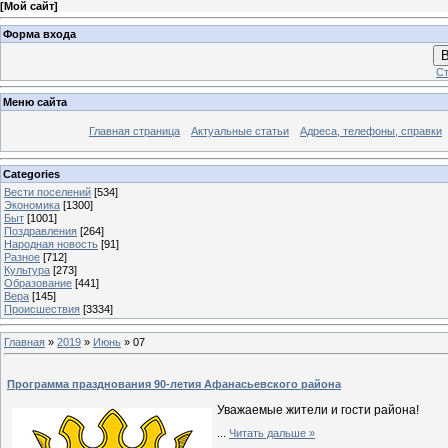
[
Мой сайт
]
Форма входа
В
Ст
Меню сайта
Главная страница
Актуальные статьи
Адреса, телефоны, справки
Categories
Вести поселений
[534]
Экономика
[1300]
Быт
[1001]
Поздравления
[264]
Народная новость
[91]
Разное
[712]
Культура
[273]
Образование
[441]
Вера
[145]
Происшествия
[3334]
Главная
»
2019
»
Июнь
»
07
Программа празднования 90-летия Афанасьевского района
Уважаемые жители и гости района!
...
Читать дальше »