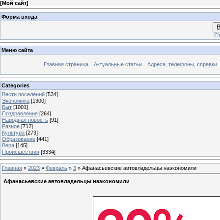
[
Мой сайт
]
Форма входа
В
Ст
Меню сайта
Главная страница
Актуальные статьи
Адреса, телефоны, справки
Categories
Вести поселений
[534]
Экономика
[1300]
Быт
[1001]
Поздравления
[264]
Народная новость
[91]
Разное
[712]
Культура
[273]
Образование
[441]
Вера
[145]
Происшествия
[3334]
Главная
»
2023
»
Февраль
»
3
» Афанасьевские автовладельцы наэкономили
Афанасьевские автовладельцы наэкономили