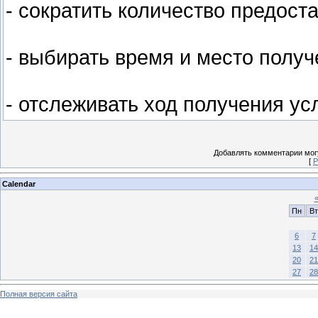
- сократить количество предост
- выбирать время и место получ
- отслеживать ход получения ус
Добавлять комментарии могу
[
Р
Calendar
Пн
Вт
6
7
13
14
20
21
27
28
Полная версия сайта