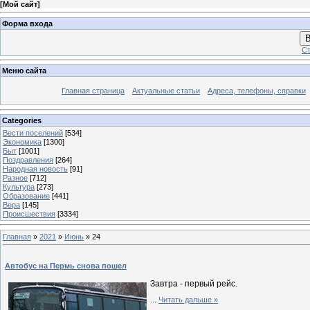
[
Мой сайт
]
Форма входа
В
Ст
Меню сайта
Главная страница
Актуальные статьи
Адреса, телефоны, справки
Categories
Вести поселений
[534]
Экономика
[1300]
Быт
[1001]
Поздравления
[264]
Народная новость
[91]
Разное
[712]
Культура
[273]
Образование
[441]
Вера
[145]
Происшествия
[3334]
Главная
»
2021
»
Июнь
»
24
Автобус на Пермь снова пошел
Завтра - первый рейс.
...
Читать дальше »