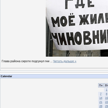
Глава района сироте подсунул гни
...
Читать дальше »
Calendar
Пн
Вт
1
7
8
14
15
21
22
28
29